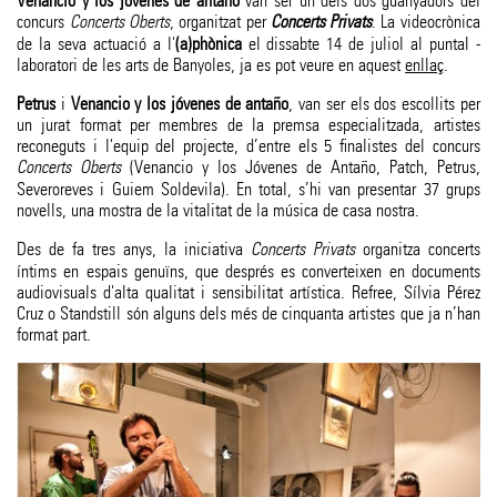
Venancio y los jóvenes de antaño
van ser un dels dos guanyadors del
concurs
Concerts Oberts
, organitzat per
Concerts Privats
. La videocrònica
de la seva actuació a l'
(a)phònica
el dissabte 14 de juliol al puntal -
laboratori de les arts de Banyoles, ja es pot veure en aquest
enllaç
.
Petrus
i
Venancio y los jóvenes de antaño
, van ser els dos escollits per
un jurat format per membres de la premsa especialitzada, artistes
reconeguts i l'equip del projecte, d’entre els 5 finalistes del concurs
Concerts Oberts
(Venancio y los Jóvenes de Antaño, Patch, Petrus,
Severoreves i Guiem Soldevila). En total, s’hi van presentar 37 grups
novells, una mostra de la vitalitat de la música de casa nostra.
Des de fa tres anys, la iniciativa
Concerts Privats
organitza concerts
íntims en espais genuïns, que després es converteixen en documents
audiovisuals d'alta qualitat i sensibilitat artística. Refree, Sílvia Pérez
Cruz o Standstill són alguns dels més de cinquanta artistes que ja n’han
format part.