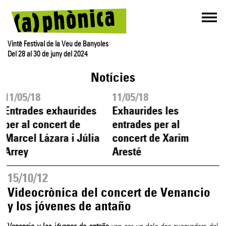
Vintè Festival de la Veu de Banyoles
Del 28 al 30 de juny del 2024
Notícies
11/05/18
11/05/18
1
Entrades exhaurides
Exhaurides les
A
per al concert de
entrades per al
v
Marcel Lázara i Júlia
concert de Xarim
d
Arrey
Aresté
c
15/10/12
Videocrònica del concert de Venancio
y los jóvenes de antaño