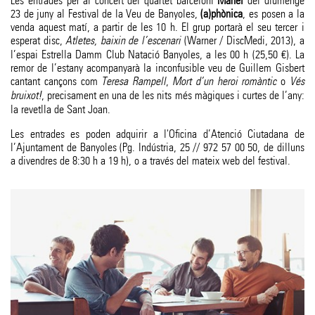
Les entrades per al concert del quartet barceloní
Manel
del diumenge
23 de juny al Festival de la Veu de Banyoles,
(a)phònica
, es posen a la
venda aquest matí, a partir de les 10 h. El grup portarà el seu tercer i
esperat disc,
Atletes, baixin de l’escenari
(Warner / DiscMedi, 2013), a
l’espai Estrella Damm Club Natació Banyoles, a les 00 h (25,50 €). La
remor de l’estany acompanyarà la inconfusible veu de Guillem Gisbert
cantant cançons com
Teresa Rampell
,
Mort d’un heroi romàntic
o
Vés
bruixot!
, precisament en una de les nits més màgiques i curtes de l’any:
la revetlla de Sant Joan.
Les entrades es poden adquirir a l'Oficina d’Atenció Ciutadana de
l’Ajuntament de Banyoles (Pg. Indústria, 25 // 972 57 00 50, de dilluns
a divendres de 8:30 h a 19 h), o a través del mateix web del festival.