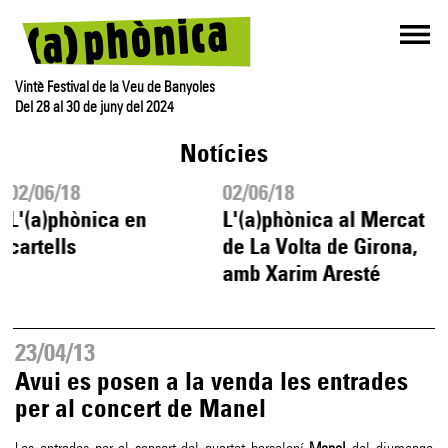
Vintè Festival de la Veu de Banyoles
Del 28 al 30 de juny del 2024
Notícies
02/06/18
02/06/18
2
L'(a)phònica en
L'(a)phònica al Mercat
C
cartells
de La Volta de Girona,
d
amb Xarim Aresté
23/04/13
Avui es posen a la venda les entrades
per al concert de Manel