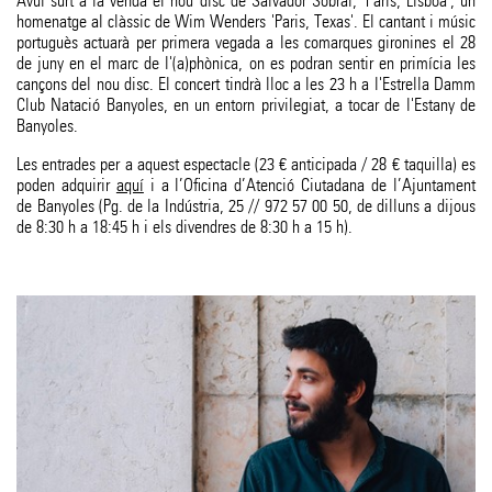
Avui surt a la venda el nou disc de Salvador Sobral, 'Paris, Lisboa', un
homenatge al clàssic de Wim Wenders 'Paris, Texas'. El cantant i músic
portuguès actuarà per primera vegada a les comarques gironines el 28
de juny en el marc de l'(a)phònica, on es podran sentir en primícia les
cançons del nou disc. El concert tindrà lloc a les 23 h a l'Estrella Damm
Club Natació Banyoles, en un entorn privilegiat, a tocar de l'Estany de
Banyoles.
Les entrades per a aquest espectacle (23 € anticipada / 28 € taquilla) es
poden adquirir
aquí
i a l’Oficina d’Atenció Ciutadana de l’Ajuntament
de Banyoles (Pg. de la Indústria, 25 // 972 57 00 50, de dilluns a dijous
de 8:30 h a 18:45 h i els divendres de 8:30 h a 15 h).