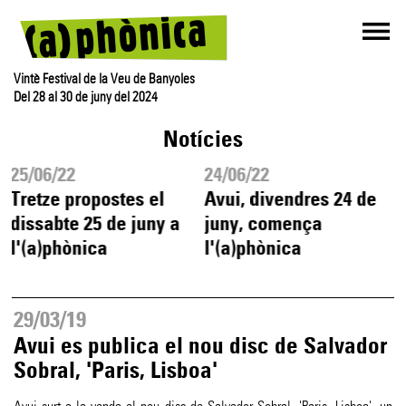
Vintè Festival de la Veu de Banyoles
Del 28 al 30 de juny del 2024
Notícies
25/06/22
24/06/22
Tretze propostes el
Avui, divendres 24 de
dissabte 25 de juny a
juny, comença
l'(a)phònica
l'(a)phònica
29/03/19
Avui es publica el nou disc de Salvador
Sobral, 'Paris, Lisboa'