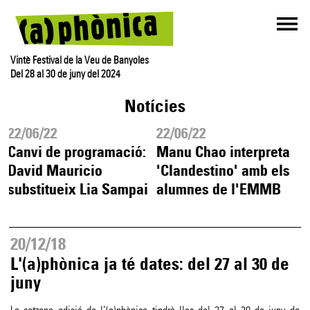
Vintè Festival de la Veu de Banyoles
Del 28 al 30 de juny del 2024
Notícies
22/06/22
22/06/22
Canvi de programació:
Manu Chao interpreta
David Mauricio
'Clandestino' amb els
substitueix Lia Sampai
alumnes de l'EMMB
20/12/18
L'(a)phònica ja té dates: del 27 al 30 de
juny