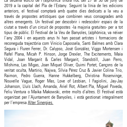
La setzena edició de l’(a)phònica tindrà lloc del 27 al 30 de juny de
2019 a la capital del Pla de l'Estany. Seguint la línia de les edicions
anteriors, el festival comptarà amb quatre dies dedicats a la veu a
través de propostes artístiques que combinen veus consagrades amb
altres emergents. Un festival per descobrir i redescobrir espais de la
ciutat a través d’un circuit de propostes -la majoria gratuïtes- per a tot
tipus de públic. El Festival de la Veu de Banyoles, (a)phònica, va néixer
l’any 2004 i en aquests anys hi han passat artistes i formacions de
reconeguda trajectòria com Vinicio Capossela, Santi Balmes amb Clara
Segura i Fluren Ferrer, Dr. Calypso, José González, Viggo Mortensen i
Rafel Plana, Micah P. Hinson, Jorge Drexler, The Excitements, Maïa
Vidal, Joan Margarit & Carles Margarit, Standstill, Juan Perro,
Mishima, Las Migas, Joan Miquel Oliver, Quimi Portet, Cançons de la
veritat oculta, Martirio, Najwa, Sílvia Pérez Cruz & Javier Colina Trio,
Raimon, Pedro Guerra, Hanne Hukkelberg, Christina Rosenvinge,
Nouvelle Vague, Roger Mas, Love of Lesbian, I Fagiolini, Jay-Jay
Johanson, Lluís Llach, Amanda, Ariel Rot, Albert Pla, Miguel Poveda,
Feliu Ventura o Maika Makowski, entre molts d’altres. El Festival està
organitzat per l’Ajuntament de Banyoles, i està gestionat integralment
per l’empresa
Alter Sinergies.