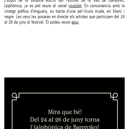
L'espot de la tretzena edició del Festival de la Veu de Banyoles,
(a)phònica, ja es pot veure al canal
youtube
. En consonància amb la
imatge gràfica d'enguany, es tracta d'una pel·lícula muda, en blanc i
negre. Les veus les posaran en directe els artistes que participen del 24
al 26 de juny al festival. El podeu veure
aquí
.