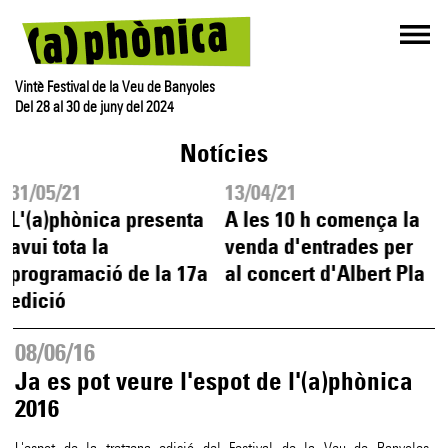
Vintè Festival de la Veu de Banyoles
Del 28 al 30 de juny del 2024
Notícies
31/05/21
13/04/21
L'(a)phònica presenta
A les 10 h comença la
A
avui tota la
venda d'entrades per
a
programació de la 17a
al concert d'Albert Pla
edició
08/06/16
Ja es pot veure l'espot de l'(a)phònica
2016