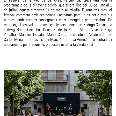
El Festival de la Veu de Banyoles, (a)phònica, presentarà tota la
programació de la dinovena edició, que tindrà lloc del 30 de juny al 2
de juliol, aquest dimecres 31 de maig al migdia. Durant tres dies, el
festival comptarà amb actuacions i activitats paral·leles per a tots els
públics, amb artistes consagrats i veus emergents per descobrir. De
moment, el festival ja ha avançat les actuacions de Rodrigo Cuevas, La
Ludwig Band, Cocanha, Quico Pi de la Serra, Mireia Vives i Borja
Penalba, Maestro Espada, Maria Coma, Bachcelona Akademie amb
Carlos Mena, Toni Casassas, i Marc Parrot i Eva Armisén. Les entrades i
abonaments per a aquestes propostes estan a la venda
aquí
.