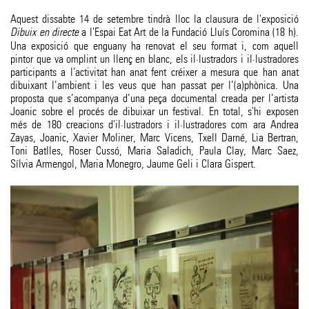
Aquest dissabte 14 de setembre tindrà lloc la clausura de l'exposició
Dibuix en directe
a l'Espai Eat Art de la Fundació Lluís Coromina (18 h).
Una exposició que enguany ha renovat el seu format i, com aquell
pintor que va omplint un llenç en blanc, els il·lustradors i il·lustradores
participants a l'activitat han anat fent créixer a mesura que han anat
dibuixant l’ambient i les veus que han passat per l’(a)phònica. Una
proposta que s’acompanya d’una peça documental creada per l’artista
Joanic sobre el procés de dibuixar un festival. En total, s'hi exposen
més de 180 creacions d'il·lustradors i il·lustradores com ara Andrea
Zayas, Joanic, Xavier Moliner, Marc Vicens, Txell Darné, Lia Bertran,
Toni Batlles, Roser Cussó, Maria Saladich, Paula Clay, Marc Saez,
Sílvia Armengol, Maria Monegro, Jaume Geli i Clara Gispert.