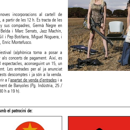
oves incorporacions al cartell de
 a partir de les 12 h. Es tracta de les
 y sus compadres, Germà Negre en
 Belda i Marc Serrats, Jazz Machín,
l i Pep Botifarra, Miguel Noguera, i
l, Enric Montefusco.
estival (a)phònica torna a posar a
 als concerts de pagament. Així, es
8 espectacles, aconseguint un 15, un
t. Les entrades per al ja anunciat
ests descomptes i ja són a la venda.
ir a l'
apartat de venda d'entrades
i a
ment de Banyoles (Pg. Indústria, 25 /
30 h a 19 h).
Amb el patrocini de: