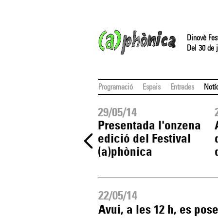
Dinovè Fes
Del 30 de j
Programació
Espais
Entrades
Notí
06/14
29/05/14
es pot visitar
Presentada l'onzena
xposició (a) 2014 a
edició del Festival
Biblioteca Pública
(a)phònica
22/05/14
Avui, a les 12 h, es pos