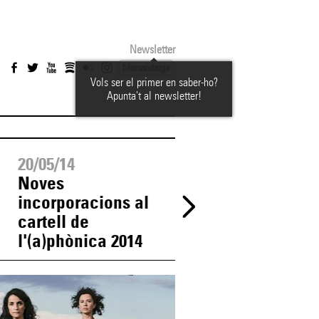
Newsletter
Marxandatge
Vols ser el primer en saber-ho?
Apunta't al newsletter!
20/05/14
15/05/14
Noves
Cobli, Fred Beats,
incorporacions al
Grison, Musantro
cartell de
Nbruto i Zikan,
l'(a)phònica 2014
classificats