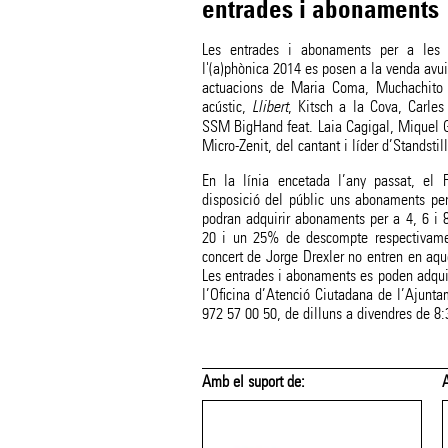
entrades i abonaments
Les entrades i abonaments per a les n
l'(a)phònica 2014 es posen a la venda avui,
actuacions de Maria Coma, Muchachito
acústic,
Llibert
, Kitsch a la Cova, Carles
SSM BigHand feat. Laia Cagigal, Miquel Gi
Micro-Zenit, del cantant i líder d’Standstil
En la línia encetada l’any passat, el F
disposició del públic uns abonaments per
podran adquirir abonaments per a 4, 6 i 
20 i un 25% de descompte respectivamen
concert de Jorge Drexler no entren en aqu
Les entrades i abonaments es poden adquir
l’Oficina d’Atenció Ciutadana de l’Ajunta
972 57 00 50, de dilluns a divendres de 8:
 suport de:
Amb el suport de: