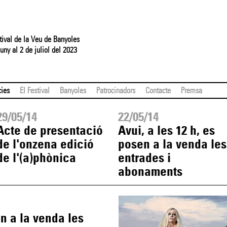
tival de la Veu de Banyoles
uny al 2 de juliol del 2023
cies
El Festival
Banyoles
Patrocinadors
Contacte
Premsa
29/05/14
22/05/14
Acte de presentació
Avui, a les 12 h, es
de l'onzena edició
posen a la venda les
de l'(a)phònica
entrades i
abonaments
en a la venda les