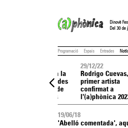
Dinovè Fes
Del 30 de j
Programació
Espais
Entrades
Notí
30/12/22
29/12/22
La
Avui es posen a la
Rodrigo Cuevas
venda les entrades
primer artista
per a l'estrena de
confirmat a
Rodrigo Cuevas
l'(a)phònica 202
19/06/18
'Abelló comentada', aqu