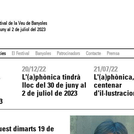
tival de la Veu de Banyoles
uny al 2 de juliol del 2023
cies
El Festival
Banyoles
Patrocinadors
Contacte
Premsa
20/12/22
21/07/22
,
L'(a)phònica tindrà
L'(a)phònica
lloc del 30 de juny al
centenar
2 de juliol de 2023
d'il·lustraci
3
est dimarts 19 de