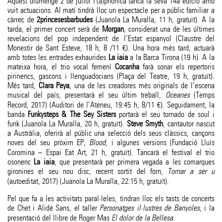
Aquest diumenge 2 de juliol l'(a)phònica tanca la seva 14a edició amb
vuit actuacions. Al matí tindrà lloc un espectacle per a públic familiar a
càrrec de
2princesesbarbudes
(Juanola La Muralla, 11 h, gratuït). A la
tarda, el primer concert serà de
Morgan
, considerat una de les últimes
revelacions del pop independent de l’Estat espanyol (Claustre del
Monestir de Sant Esteve, 18 h, 8 /11 €). Una hora més tard, actuarà
amb totes les entrades exhaurides
La iaia
a la Barca Tirona (19 h). A la
mateixa hora, el trio vocal femení
Cocanha
farà sonar els repertoris
pirinencs, gascons i llenguadocians (Plaça del Teatre, 19 h, gratuït).
Més tard,
Clara Peya
, una de les creadores més originals de l’escena
musical del país, presentarà el seu últim treball,
Oceanes
(Temps
Record, 2017) (Auditori de l’Ateneu, 19:45 h, 8/11 €). Seguidament, la
banda
Funkysteps & The Sey Sisters
portarà el seu tornado de soul i
funk (Juanola La Muralla, 20 h, gratuït).
Steve Smyth
, cantautor nascut
a Austràlia, oferirà al públic una selecció dels seus clàssics, cançons
noves del seu pròxim EP,
Blood
, i algunes versions (Fundació Lluís
Coromina – Espai Eat Art, 21 h, gratuït). Tancarà el festival el trio
osonenc
La iaia
, que presentarà per primera vegada a les comarques
gironines el seu nou disc, recent sortit del forn,
Tornar a ser u
(autoeditat, 2017) (Juanola La Muralla, 22:15 h, gratuït).
Pel que fa a les activitats paral·leles, tindran lloc els tasts de concerts
de Chet i Alidé Sans, el taller
Personatges il·lustres de Banyoles
, i la
presentació del llibre de Roger Mas
El dolor de la Bellesa
.