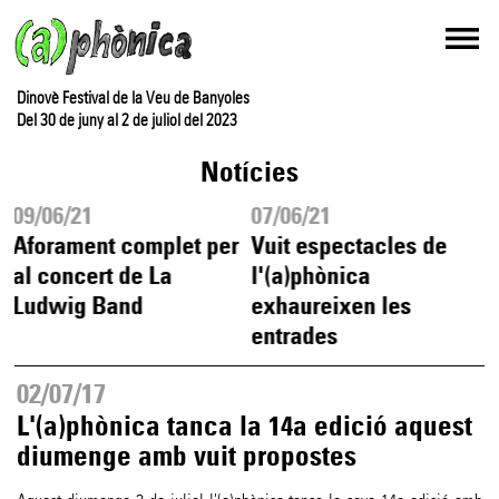
Dinovè Festival de la Veu de Banyoles
Del 30 de juny al 2 de juliol del 2023
Notícies
09/06/21
07/06/21
Aforament complet per
Vuit espectacles de
al concert de La
l'(a)phònica
Ludwig Band
exhaureixen les
entrades
02/07/17
L'(a)phònica tanca la 14a edició aquest
diumenge amb vuit propostes