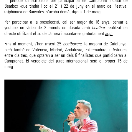
El període d'inscripcions per participar al 5è Campionat Estatal de
Beatbox -que tindrà lloc el 21 i 22 de juny en el marc del Festival
(a)phònica de Banyoles- s'acaba demà, dijous 1 de maig.
Per participar a la preselecció, cal ser major de 16 anys, penjar a
youtube un vídeo de 2 minuts de durada amb
beatbox
realitzat en
directe utilitzant el so de càmera i apuntar-se gratuïtament
aquí
.
Fins al moment, s'han inscrit 25
beatboxers
, la majoria de Catalunya,
però també de València, Madrid, Andalusia, Extremadura, i Asturies,
entre d'altres, que optaran a ser un dels 8 finalistes que participaran al
Campionat. El veredicte del jurat internacional serà el proper 15 de
maig.