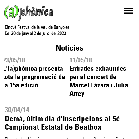
Dinovè Festival de la Veu de Banyoles
Del 30 de juny al 2 de juliol del 2023
Notícies
23/05/18
11/05/18
1
L'(a)phònica presenta
Entrades exhaurides
tota la programació de
per al concert de
e
la 15a edició
Marcel Lázara i Júlia
Arrey
30/04/14
Demà, últim dia d'inscripcions al 5è
Campionat Estatal de Beatbox