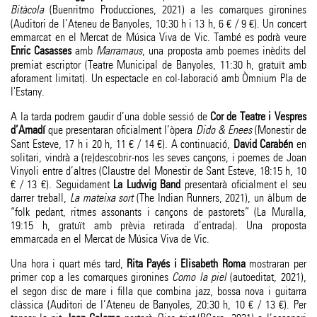
Bitàcola
(Buenritmo Producciones, 2021) a les comarques gironines
(Auditori de l’Ateneu de Banyoles, 10:30 h i 13 h, 6 € / 9 €). Un concert
emmarcat en el Mercat de Música Viva de Vic. També es podrà veure
Enric Casasses
amb
Marramaus
, una proposta amb poemes inèdits del
premiat escriptor (Teatre Municipal de Banyoles, 11:30 h, gratuït amb
aforament limitat). Un espectacle en col·laboració amb Òmnium Pla de
l'Estany.
A la tarda podrem gaudir d’una doble sessió de
Cor de Teatre i Vespres
d’Arnadí
que presentaran oficialment l’òpera
Dido & Enees
(Monestir de
Sant Esteve, 17 h i 20 h, 11 € / 14 €). A continuació,
David Carabén
en
solitari, vindrà a (re)descobrir-nos les seves cançons, i poemes de Joan
Vinyoli entre d’altres (Claustre del Monestir de Sant Esteve, 18:15 h, 10
€ / 13 €). Seguidament
La Ludwig Band
presentarà oficialment el seu
darrer treball,
La mateixa sort
(The Indian Runners, 2021), un àlbum de
“folk pedant, ritmes assonants i cançons de pastorets” (La Muralla,
19:15 h, gratuït amb prèvia retirada d’entrada). Una proposta
emmarcada en el Mercat de Música Viva de Vic.
Una hora i quart més tard,
Rita Payés i Elisabeth Roma
mostraran per
primer cop a les comarques gironines
Como la piel
(autoeditat, 2021),
el segon disc de mare i filla que combina jazz, bossa nova i guitarra
clàssica (Auditori de l’Ateneu de Banyoles, 20:30 h, 10 € / 13 €). Per