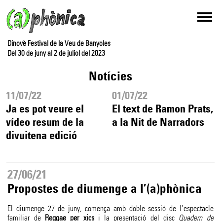
Dinovè Festival de la Veu de Banyoles
Del 30 de juny al 2 de juliol del 2023
Notícies
11/07/22
01/07/22
Ja es pot veure el
El text de Ramon Prats,
vídeo resum de la
a la Nit de Narradors
divuitena edició
27/06/21
Propostes de diumenge a l’(a)phònica
El diumenge 27 de juny, comença amb doble sessió de l’espectacle
familiar de
Reggae per xics
i la presentació del disc
Quadern de