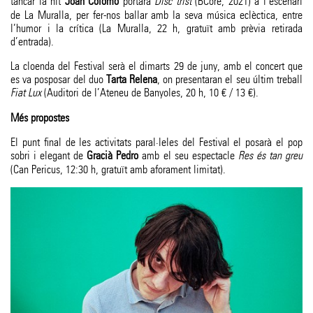
tancar la nit
Joan Colomo
portarà
Disc trist
(BCore, 2021) a l’escenari
de La Muralla, per fer-nos ballar amb la seva música eclèctica, entre
l’humor i la crítica (La Muralla, 22 h, gratuït amb prèvia retirada
d’entrada).
La cloenda del Festival serà el dimarts 29 de juny, amb el concert que
es va posposar del duo
Tarta Relena
, on presentaran el seu últim treball
Fiat Lux
(Auditori de l’Ateneu de Banyoles, 20 h, 10 € / 13 €).
Més propostes
El punt final de les activitats paral·leles del Festival el posarà el pop
sobri i elegant de
Gracià Pedro
amb el seu espectacle
Res és tan greu
(Can Pericus, 12:30 h, gratuït amb aforament limitat).