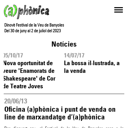
Dinovè Festival de la Veu de Banyoles
Del 30 de juny al 2 de juliol del 2023
Notícies
05/10/17
14/07/17
1
Nova oportunitat de
La bossa il·lustrada, a
L
veure 'Enamorats de
la venda
i
Shakespeare' de Cor
d
de Teatre Joves
20/06/13
Oficina (a)phònica i punt de venda on
line de marxandatge d’(a)phònica