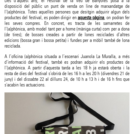
Des d’aquest any, el Festival de la Veu de Banyoles posa a la
disposició del públic un punt de venda on line de marxandatge de
l’(a)phònica. Totes aquelles persones que desitgin adquirir algun dels
productes del festival, es poden dirigir en
aquesta pàgina
, on podran fer
les seves compres. En concret, es tracta de les samarretes de
l’(a)phònica, amb model tant per a home (màniga curta) com per a dona
(de tires); de bosses creades a partir de lones reciclades d’altres
edicions (bossa gran i bossa petita) i fundes per a mòbil també de lona
reciclada.
A l’oficina (a)phònica situada a l’escenari Juanola La Muralla, a més
d’informació del festival, també es podran adquirir els productes de
l’(a)phònica. A partir d'aquesta tarda a les 18 h ja estarà oberta i la
resta de dies del festival s'obrirà de les 16 h a les 20 h (divendres 21 de
juny) i del dissabte 22 al dilluns 24, de 10 h a 13 h i de 16 h fins que
s'acabin les actuacions.