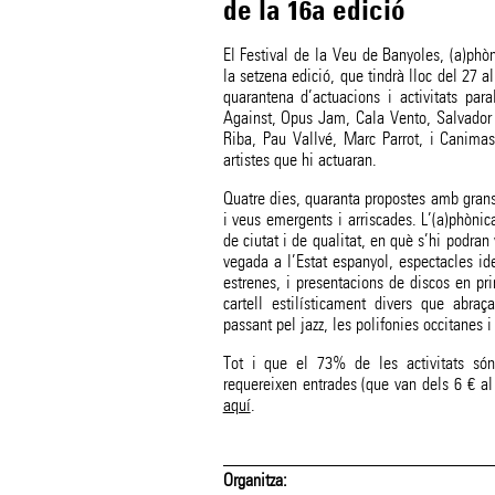
de la 16a edició
El Festival de la Veu de Banyoles, (a)phò
la setzena edició, que tindrà lloc del 27 
quarantena d’actuacions i activitats para
Against, Opus Jam, Cala Vento, Salvador 
Riba, Pau Vallvé, Marc Parrot, i Canima
artistes que hi actuaran.
Quatre dies, quaranta propostes amb grans
i veus emergents i arriscades. L’(a)phònic
de ciutat i de qualitat, en què s’hi podran
vegada a l’Estat espanyol, espectacles id
estrenes, i presentacions de discos en pr
cartell estilísticament divers que abra
passant pel jazz, les polifonies occitanes i
Tot i que el 73% de les activitats són 
requereixen entrades (que van dels 6 € al
aquí
.
Organitza: