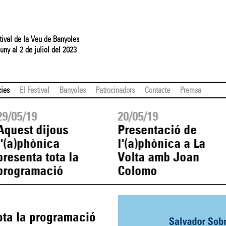
tival de la Veu de Banyoles
uny al 2 de juliol del 2023
cies
El Festival
Banyoles
Patrocinadors
Contacte
Premsa
29/05/19
20/05/19
Aquest dijous
Presentació de
l'(a)phònica
l'(a)phònica a La
presenta tota la
Volta amb Joan
programació
Colomo
ota la programació