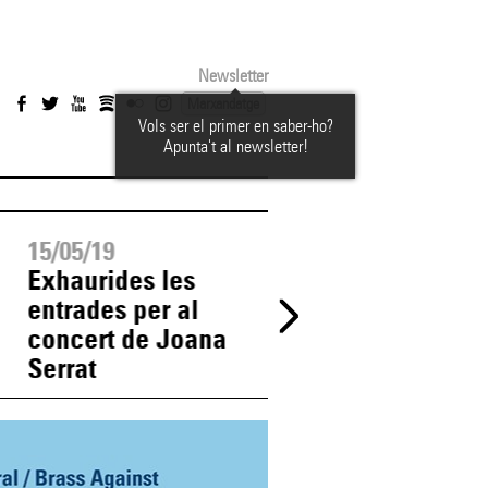
Newsletter
Marxandatge
Vols ser el primer en saber-ho?
Apunta't al newsletter!
15/05/19
15/05/19
Exhaurides les
A les 10 h comen
entrades per al
la venda d'entrad
concert de Joana
abonaments de
Serrat
l'(a)phònica 2019