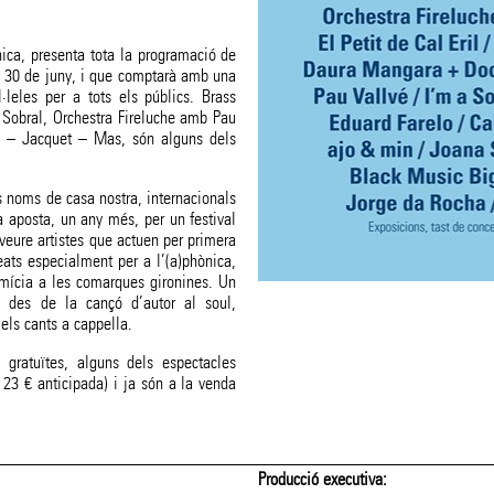
nica, presenta tota la programació de
al 30 de juny, i que comptarà amb una
l·leles per a tots els públics. Brass
Sobral, Orchestra Fireluche amb Pau
s – Jacquet – Mas, són alguns dels
 noms de casa nostra, internacionals
a aposta, un any més, per un festival
 veure artistes que actuen per primera
eats especialment per a l’(a)phònica,
imícia a les comarques gironines. Un
ça des de la cançó d’autor al soul,
 els cants a cappella.
gratuïtes, alguns dels espectacles
 23 € anticipada) i ja són a la venda
Producció executiva: