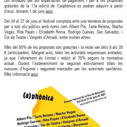
Les entrades per als espectacles de pagament i per a les propostes
gratuïtes de la 17a edició de l'(a)phònica es podran adquirir a partir
d'avui, dimarts 1 de juny
aquí
.
Del 24 al 27 de juny el festival comptarà amb una trentena de propostes
per a tots els públics amb noms com Albert Pla, Tarta Relena, Nacho
Vegas, Rita Payés i Elisabeth Roma, Rodrigo Cuevas, San Salvador, i
Cor de Teatre i Vesprés d’Arnadí, entre moltes altres.
Més del 65% de les propostes són gratuïtes i la resta van dels 6 als 20
€ (anticipades). Malgrat això, totes les activitats requereixen entrades,
ja que l’aforament és limitat i reduït al 70% segons la normativa
actual. Durant l’esdeveniment se seguiran estrictament totes les
mesures d’higiene i seguretat marcades per les autoritats sanitàries.
Més informació
aquí