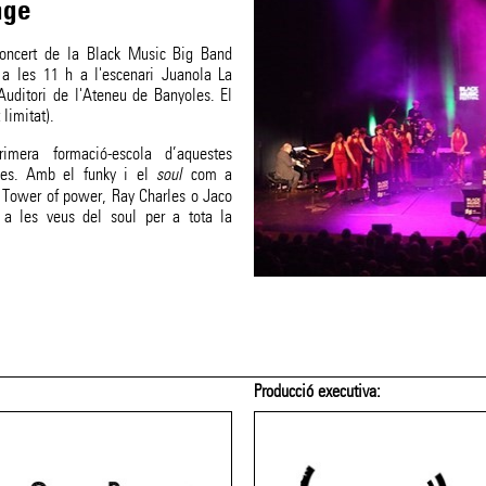
nge
concert de la Black Music Big Band
a les 11 h a l'escenari Juanola La
'Auditori de l'Ateneu de Banyoles. El
 limitat).
era formació-escola d’aquestes
ines. Amb el funky i el
soul
com a
, Tower of power, Ray Charles o Jaco
 a les veus del soul per a tota la
Producció executiva: