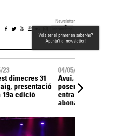
Newsletter
Marxandatge
Vols ser el primer en saber-ho?
Apunta't al newsletter!
5/23
04/05/23
0
st dimecres 31
Avui, a les 11 h, es
N
aig, presentació
posen a la venda les
d
a 19a edició
entrades i
abonaments