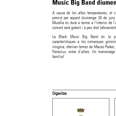
Music Big Band diume
A causa de les altes temperatures, el 
previst per aquest diumenge 30 de juny 
Muralla es durà a terme a l'interior de l
concert serà gratuït i a peu dret (aforament
La Black Music Big Band és la prim
característiques a les comarques giron
insignia, oferiran temes de Maceo Parker
Pastorius, entre d’altres. Un homenatge
família!
Organitza: