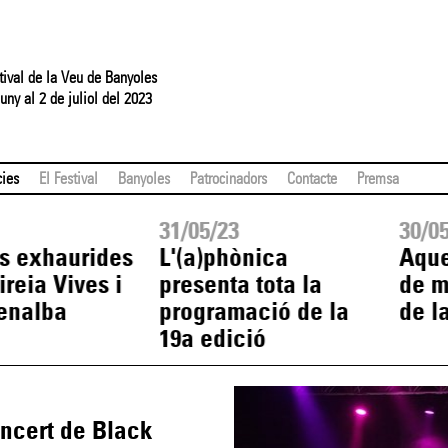
tival de la Veu de Banyoles
uny al 2 de juliol del 2023
cies
El Festival
Banyoles
Patrocinadors
Contacte
Premsa
31/05/23
30/0
s exhaurides
L'(a)phònica
Aque
ireia Vives i
presenta tota la
de m
enalba
programació de la
de l
19a edició
oncert de Black