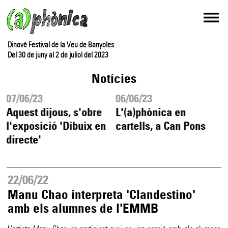
Dinovè Festival de la Veu de Banyoles
Del 30 de juny al 2 de juliol del 2023
Notícies
07/06/23
06/06/23
Aquest dijous, s'obre
L'(a)phònica en
l'exposició 'Dibuix en
cartells, a Can Pons
directe'
22/06/22
Manu Chao interpreta 'Clandestino'
amb els alumnes de l'EMMB