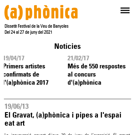
Dissetè Festival de la Veu de Banyoles
Del 24 al 27 de juny del 2021
Notícies
19/04/17
21/02/17
Primers artistes
Més de 550 respostes
confirmats de
al concurs
l'(a)phònica 2017
d'(a)phònica
19/06/13
El Gravat, (a)phònica i pipes a l'espai
eat art