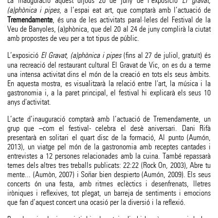
La inauguració aquest dijous 20 de juny de l’exposició
El gravat,
(a)phònica i pipes
, a l’espai eat art, que comptarà amb l’actuació de
Tremendamente
, és una de les activitats paral·leles del Festival de la
Veu de Banyoles, (a)phònica, que del 20 al 24 de juny complirà la ciutat
amb propostes de veu per a tot tipus de públic.
L’exposició
El Gravat, (a)phònica i pipes
(fins al 27 de juliol, gratuït) és
una recreació del restaurant cultural El Gravat de Vic, on es du a terme
una intensa activitat dins el món de la creació en tots els seus àmbits.
En aquesta mostra, es visualitzarà la relació entre l'art, la música i la
gastronomia i, a la paret principal, el festival hi explicarà els seus 10
anys d'activitat.
L’acte d’inauguració comptarà amb l’actuació de Tremendamente, un
grup que –com el festival- celebra el desè aniversari. Dani Rifà
presentarà en solitari el quart disc de la formació, Al punto (Aumón,
2013), un viatge pel món de la gastronomia amb receptes cantades i
entrevistes a 12 persones relacionades amb la cuina. També repassarà
temes dels altres tres treballs publicats: 22:22 (Rock On, 2003), Abre tu
mente... (Aumòn, 2007) i Soñar bien despierto (Aumón, 2009). Els seus
concerts ón una festa, amb ritmes eclèctics i desenfrenats, lletres
iròniques i reflexives, tot plegat, un barreja de sentiments i emocions
que fan d’aquest concert una ocasió per la diversió i la reflexió.