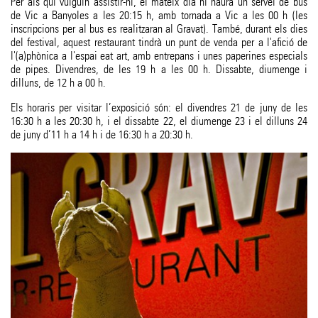
Per als qui vulguin assistir-hi, el mateix dia hi haurà un servei de bus
de Vic a Banyoles a les 20:15 h, amb tornada a Vic a les 00 h (les
inscripcions per al bus es realitzaran al Gravat). També, durant els dies
del festival, aquest restaurant tindrà un punt de venda per a l'afició de
l'(a)phònica a l'espai eat art, amb entrepans i unes paperines especials
de pipes. Divendres, de les 19 h a les 00 h. Dissabte, diumenge i
dilluns, de 12 h a 00 h.
Els horaris per visitar l’exposició són: el divendres 21 de juny de les
16:30 h a les 20:30 h, i el dissabte 22, el diumenge 23 i el dilluns 24
de juny d’11 h a 14 h i de 16:30 h a 20:30 h.