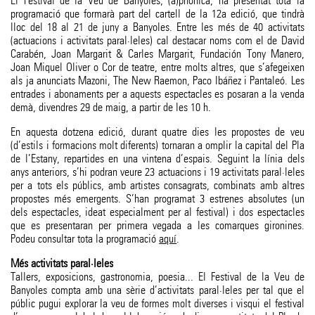
El Festival de la Veu de Banyoles, (a)phònica, ha presentat tota la
programació que formarà part del cartell de la 12a edició, que tindrà
lloc del 18 al 21 de juny a Banyoles. Entre les més de 40 activitats
(actuacions i activitats paral·leles) cal destacar noms com el de David
Carabén, Joan Margarit & Carles Margarit, Fundación Tony Manero,
Joan Miquel Oliver o Cor de teatre, entre molts altres, que s’afegeixen
als ja anunciats Mazoni, The New Raemon, Paco Ibáñez i Pantaleó. Les
entrades i abonaments per a aquests espectacles es posaran a la venda
demà, divendres 29 de maig, a partir de les 10 h.
En aquesta dotzena edició, durant quatre dies les propostes de veu
(d’estils i formacions molt diferents) tornaran a omplir la capital del Pla
de l’Estany, repartides en una vintena d’espais. Seguint la línia dels
anys anteriors, s’hi podran veure 23 actuacions i 19 activitats paral·leles
per a tots els públics, amb artistes consagrats, combinats amb altres
propostes més emergents. S’han programat 3 estrenes absolutes (un
dels espectacles, ideat especialment per al festival) i dos espectacles
que es presentaran per primera vegada a les comarques gironines.
Podeu consultar tota la programació
aquí
.
Més activitats paral·leles
Tallers, exposicions, gastronomia, poesia... El Festival de la Veu de
Banyoles compta amb una sèrie d’activitats paral·leles per tal que el
públic pugui explorar la veu de formes molt diverses i visqui el festival