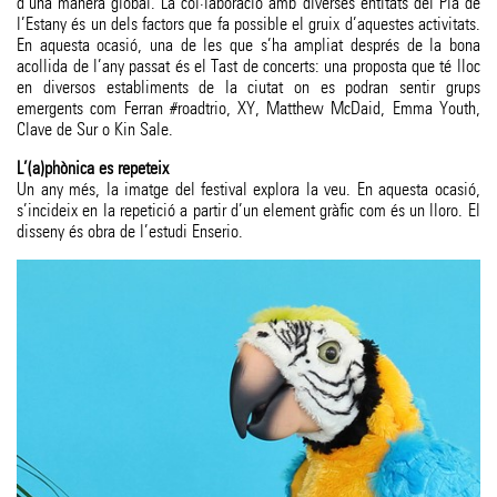
d’una manera global. La col·laboració amb diverses entitats del Pla de
l’Estany és un dels factors que fa possible el gruix d’aquestes activitats.
En aquesta ocasió, una de les que s’ha ampliat després de la bona
acollida de l’any passat és el Tast de concerts: una proposta que té lloc
en diversos establiments de la ciutat on es podran sentir grups
emergents com Ferran #roadtrio, XY, Matthew McDaid, Emma Youth,
Clave de Sur o Kin Sale.
L’(a)phònica es repeteix
Un any més, la imatge del festival explora la veu. En aquesta ocasió,
s’incideix en la repetició a partir d’un element gràfic com és un lloro. El
disseny és obra de l’estudi Enserio.