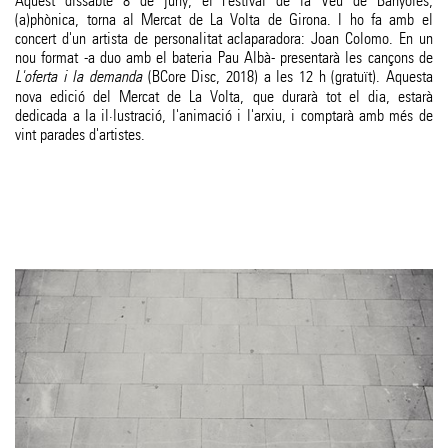
Aquest dissabte 8 de juny, el Festival de la Veu de Banyoles,
(a)phònica, torna al Mercat de La Volta de Girona. I ho fa amb el
concert d'un artista de personalitat aclaparadora: Joan Colomo. En un
nou format -a duo amb el bateria Pau Albà- presentarà les cançons de
L'oferta i la demanda
(BCore Disc, 2018) a les 12 h (gratuït). Aquesta
nova edició del Mercat de La Volta, que durarà tot el dia, estarà
dedicada a la il·lustració, l'animació i l'arxiu, i comptarà amb més de
vint parades d'artistes.