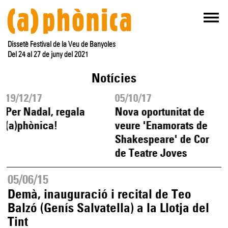
Dissetè Festival de la Veu de Banyoles
Del 24 al 27 de juny del 2021
Notícies
19/12/17
05/10/17
Per Nadal, regala
Nova oportunitat de
(a)phònica!
veure 'Enamorats de
Shakespeare' de Cor
de Teatre Joves
05/06/15
Demà, inauguració i recital de Teo
Balzó (Genís Salvatella) a la Llotja del
Tint