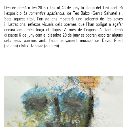
Des de demà a les 20 h i fins al 28 de juny la Llotja del Tint acollirà
l'exposició
La romántica apariencia
, de Teo Balzó (Genís Salvatella).
Sota aquest títol, l'artista ens mostrarà una selecció de les seves
il·lustracions, reflexos visuals dels poemes que l'han obligat a agafar
encara amb més força el llapis. A més de l'exposició, tant demà
dissabte 6 de juny com el dissabte 20 de juny es podran escoltar alguns
dels seus poemes amb l'acompanyament musical de David Güell
(bateria) i Mak Dzinovic (guitarra).