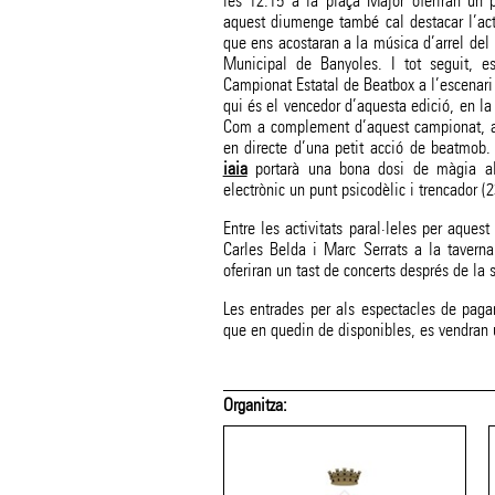
les 12:15 a la plaça Major oferiran un p
aquest diumenge també cal destacar l’a
que ens acostaran a la música d’arrel del 
Municipal de Banyoles. I tot seguit, e
Campionat Estatal de Beatbox a l’escenari
qui és el vencedor d’aquesta edició, en la 
Com a complement d’aquest campionat, a 
en directe d’una petit acció de beatmob. 
iaia
portarà una bona dosi de màgia al
electrònic un punt psicodèlic i trencador (23
Entre les activitats paral·leles per aques
Carles Belda i Marc Serrats a la tavern
oferiran un tast de concerts després de la 
Les entrades per als espectacles de pag
que en quedin de disponibles, es vendran u
Organitza: