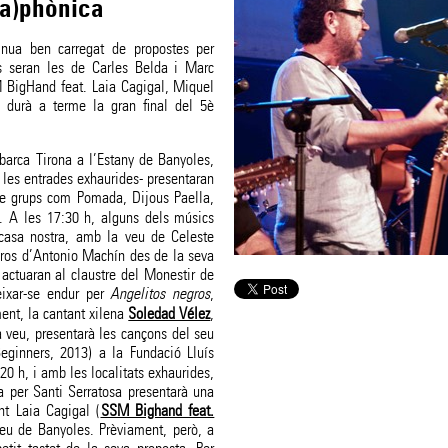
(a)phònica
inua ben carregat de propostes per
s seran les de Carles Belda i Marc
 BigHand feat. Laia Cagigal, Miquel
s durà a terme la gran final del 5è
barca Tirona a l’Estany de Banyoles,
les entrades exhaurides- presentaran
e grups com Pomada, Dijous Paella,
 A les 17:30 h, alguns dels músics
 casa nostra, amb la veu de Celeste
eros d’Antonio Machín des de la seva
actuaran al claustre del Monestir de
eixar-se endur per
Angelitos negros
,
ent, la cantant xilena
Soledad Vélez
,
a veu, presentarà les cançons del seu
eginners, 2013) a la Fundació Lluís
 20 h, i amb les localitats exhaurides,
a per Santi Serratosa presentarà una
nt Laia Cagigal (
SSM Bighand feat.
neu de Banyoles. Prèviament, però, a