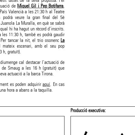
etit tastet de la seva proposta. Per
ctuació de
Miquel Gil i Pep Botifarra
,
País Valencià a les 21:30 h al Teatre
s podrà veure la gran final del 5è
 Juanola La Muralla, en què se sabrà
qual hi ha hagut un rècord d’inscrits.
les 11:30 h, també es podrà gaudir
Per tancar la nit, el trio osonenc
La
 mateix escenari, amb el seu pop
 h, gratuït).
t diumenge cal destacar l’actuació de
a de Smaug a les 16 h (gratuït) que
seva actuació a la barca Tirona.
ament es poden adquirir
aquí
. En cas
na hora a abans a la taquilla.
Producció executiva: