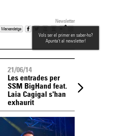
Newsletter
Marxandatge
Vols ser el primer en saber-ho?
Apunta't al newsletter!
21/06/14
21/06/14
Les entrades per
Exhaurides les
SSM BigHand feat.
entrades per a
Laia Cagigal s'han
Carles Belda i M
exhaurit
Serrats a la Tiron