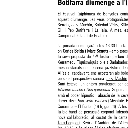
Botifarra diumenge a l'
El Festival (a)phònica de Banyoles cont
aquest diumenge. Les veus protagoniste
Serrats, Jazz Machín, Soledad Vélez, SSM
Gil i Pep Botifarra i La iaia. A més, e
Campionat Estatal de Beatbox.
La jornada començarà a les 13:30 h a la 
on
Carles Belda i Marc Serrats
–amb totes 
la seva proposta de
folk
festiu que beu d
Xerramequ Tiquismiquis o els Badabadoc.
més destacats de l’escena jazzística de
Alías al capdavant, ens acostaran als bol
personal perspectiva sonora.
Jazz Machín
Sant Esteve, un entorn privilegiat per d
Bésame mucho
i
Dos gardenias
. Seguidam
amb el poder hipnòtic i abrasiu de la sev
darrer disc
Run with wolves
(Absolute B
Coromina – El Puntal (19 h, gratuït). A les
la big band de percussió corporal liderad
nova col·laboració, al costat de la canta
Laia Cagigal
). Serà a l’Auditori de l’Ate