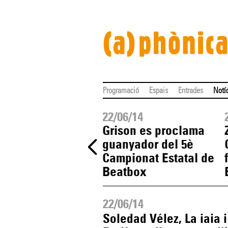
Programació
Espais
Entrades
Notí
06/14
22/06/14
am! un tastet
Grison es proclama
pera", proposta
guanyador del 5è
iliar per dilluns
Campionat Estatal de
Beatbox
22/06/14
Soledad Vélez, La iaia i