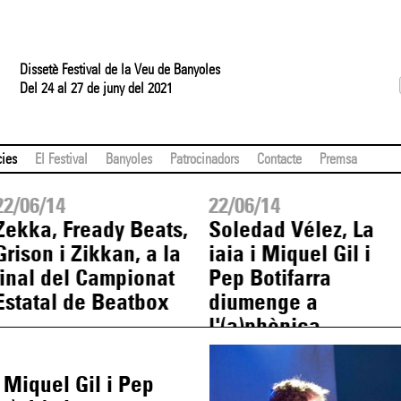
Dissetè Festival de la Veu de Banyoles
Del 24 al 27 de juny del 2021
cies
El Festival
Banyoles
Patrocinadors
Contacte
Premsa
22/06/14
22/06/14
Zekka, Fready Beats,
Soledad Vélez, La
Grison i Zikkan, a la
iaia i Miquel Gil i
final del Campionat
Pep Botifarra
Estatal de Beatbox
diumenge a
l'(a)phònica
 Miquel Gil i Pep