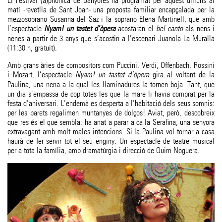
El Festival (a)phònica de Banyoles ha programat per aquest dilluns al
matí -revetlla de Sant Joan- una proposta familiar encapçalada per la
mezzosoprano Susanna del Saz i la soprano Elena Martinell, que amb
l’espectacle
Nyam! un tastet d’òpera
acostaran el
bel canto
als nens i
nenes a partir de 3 anys que s’acostin a l’escenari Juanola La Muralla
(11:30 h, gratuït).
Amb grans àries de compositors com Puccini, Verdi, Offenbach, Rossini
i Mozart, l’espectacle
Nyam! un tastet d’òpera
gira al voltant de la
Paulina, una nena a la qual les llaminadures la tornen boja. Tant, que
un dia s’empassa de cop totes les que la mare li havia comprat per la
festa d’aniversari. L’endemà es desperta a l’habitació dels seus somnis:
per les parets regalimen muntanyes de dolços! Aviat, però, descobreix
que res és el que sembla: ha anat a parar a ca la Serafina, una senyora
extravagant amb molt males intencions. Si la Paulina vol tornar a casa
haurà de fer servir tot el seu enginy. Un espectacle de teatre musical
per a tota la família, amb dramatúrgia i direcció de Quim Noguera.