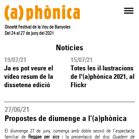
Dissetè Festival de la Veu de Banyoles
Del 24 al 27 de juny del 2021
Notícies
19/07/21
15/07/21
Ja es pot veure el
Totes les il·lustracions
vídeo resum de la
de l'(a)phònica 2021, al
dissetena edició
Flickr
27/06/21
Propostes de diumenge a l’(a)phònica
El diumenge 27 de juny, comença amb doble sessió de l’espectacle
familiar de
Reggae per xics
i la presentació del disc
Quadern de