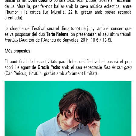
tancar la nit
Joan Colomo
portarà
Disc trist
(BCore, 2021) a l’escenari
de La Muralla, per fer-nos ballar amb la seva música eclèctica, entre
l’humor i la crítica (La Muralla, 22 h, gratuït amb prèvia retirada
d’entrada).
La cloenda del Festival serà el dimarts 29 de juny, amb el concert que
es va posposar del duo
Tarta Relena
, on presentaran el seu últim treball
Fiat Lux
(Auditori de l’Ateneu de Banyoles, 20 h, 10 € / 13 €).
Més propostes
El punt final de les activitats paral·leles del Festival el posarà el pop
sobri i elegant de
Gracià Pedro
amb el seu espectacle
Res és tan greu
(Can Pericus, 12:30 h, gratuït amb aforament limitat).