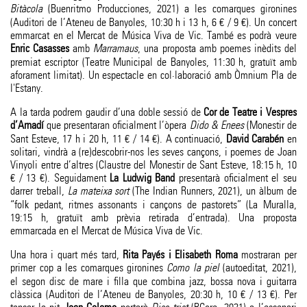
Bitàcola
(Buenritmo Producciones, 2021) a les comarques gironines
(Auditori de l’Ateneu de Banyoles, 10:30 h i 13 h, 6 € / 9 €). Un concert
emmarcat en el Mercat de Música Viva de Vic. També es podrà veure
Enric Casasses
amb
Marramaus
, una proposta amb poemes inèdits del
premiat escriptor (Teatre Municipal de Banyoles, 11:30 h, gratuït amb
aforament limitat). Un espectacle en col·laboració amb Òmnium Pla de
l'Estany.
A la tarda podrem gaudir d’una doble sessió de
Cor de Teatre i Vespres
d’Arnadí
que presentaran oficialment l’òpera
Dido & Enees
(Monestir de
Sant Esteve, 17 h i 20 h, 11 € / 14 €). A continuació,
David Carabén
en
solitari, vindrà a (re)descobrir-nos les seves cançons, i poemes de Joan
Vinyoli entre d’altres (Claustre del Monestir de Sant Esteve, 18:15 h, 10
€ / 13 €). Seguidament
La Ludwig Band
presentarà oficialment el seu
darrer treball,
La mateixa sort
(The Indian Runners, 2021), un àlbum de
“folk pedant, ritmes assonants i cançons de pastorets” (La Muralla,
19:15 h, gratuït amb prèvia retirada d’entrada). Una proposta
emmarcada en el Mercat de Música Viva de Vic.
Una hora i quart més tard,
Rita Payés i Elisabeth Roma
mostraran per
primer cop a les comarques gironines
Como la piel
(autoeditat, 2021),
el segon disc de mare i filla que combina jazz, bossa nova i guitarra
clàssica (Auditori de l’Ateneu de Banyoles, 20:30 h, 10 € / 13 €). Per