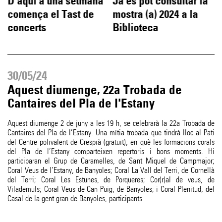
D'aquí a una setmana
Ja es pot consultar la
ó
comença el Tast de
mostra (a) 2024 a la
concerts
Biblioteca
30/05/24
Aquest diumenge, 22a Trobada de
Cantaires del Pla de l'Estany
Aquest diumenge 2 de juny a les 19 h, se celebrarà la 22a Trobada de
Cantaires del Pla de l’Estany. Una mítia trobada que tindrà lloc al Pati
del Centre polivalent de Crespià (gratuït), en què les formacions corals
del Pla de l’Estany comparteixen repertoris i bons moments. Hi
participaran el Grup de Caramelles, de Sant Miquel de Campmajor;
Coral Veus de l’Estany, de Banyoles; Coral La Vall del Terri, de Cornellà
del Terri; Coral Les Estunes, de Porqueres; Cor(r)al de veus, de
Vilademuls; Coral Veus de Can Puig, de Banyoles; i Coral Plenitud, del
Casal de la gent gran de Banyoles, participants