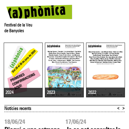
Festival de la Veu
de Banyoles
2023
2022
2024
<
>
Notícies recents
18/06/24
17/06/24