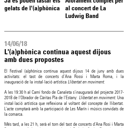
Ja es poden tastar els
Aforament complet per
gelats de l'(a)phònica
al concert de La
Ludwig Band
14/06/18
L'(a)phònica continua aquest dijous
amb dues propostes
El Festival (a)phònica continua aquest dijous 14 de juny amb dues
activitats: el tast de concerts d’Ana Rossi i Marta Roma, i la
inauguració de la instal·lació artística
Llibertat en moviment
.
A les 19:30 h al Camí fondo de Canaleta s'inaugurarà del projecte 2017-
2018 de l'Obrador de Càritas Pla de l'Estany:
Llibertat en moviment
. Una
instal·lació artística que reflexiona al voltant del concepte de llibertat.
L'acte comptarà amb la participació de Les Marín i músics convidats de
la comarca.
Més tard, a les 21 h, serà el torn del tast de concerts d'Ana Rosi i Marta