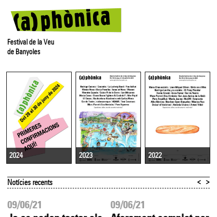
Festival de la Veu
de Banyoles
2023
2022
2024
<
>
Notícies recents
09/06/21
09/06/21