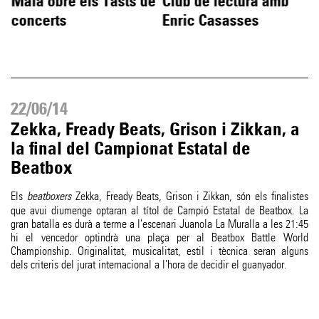
Màia obre els Tasts de
Club de lectura amb
concerts
Enric Casasses
22/06/14
Zekka, Fready Beats, Grison i Zikkan, a
la final del Campionat Estatal de
Beatbox
Els
beatboxers
Zekka, Fready Beats, Grison i Zikkan, són els finalistes
que avui diumenge optaran al títol de Campió Estatal de Beatbox. La
gran batalla es durà a terme a l'escenari Juanola La Muralla a les 21:45
hi el vencedor optindrà una plaça per al Beatbox Battle World
Championship. Originalitat, musicalitat, estil i tècnica seran alguns
dels criteris del jurat internacional a l'hora de decidir el guanyador.