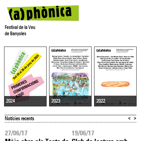
Festival de la Veu
de Banyoles
2023
2022
2024
<
>
Notícies recents
27/06/17
19/06/17