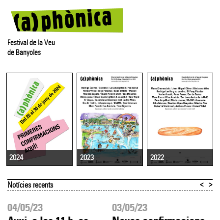
Festival de la Veu
de Banyoles
2023
2022
2024
<
>
Notícies recents
04/05/23
03/05/23