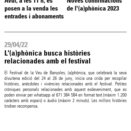
e
Avui, a les 11 h, es
Noves confirmacions
posen a la venda les
de l'(a)phònica 2023
entrades i abonaments
29/04/22
L'(a)phònica busca històries
relacionades amb el festival
El Festival de la Veu de Banyoles, (a)phònica, que celebrarà la seva
divuitena edició del 24 al 26 de juny, inicia una crida per recopilar
històries, anècdotes i vivències relacionades amb el festival. Petites
cròniques personals relacionades amb aquest esdeveniment, que es
poden enviar per whatsapp al 671 384 584 en format text (màxim 1.200
caràcters amb espais) o àudio (màxim 2 minuts). Les millors històries
tindran recompensa.