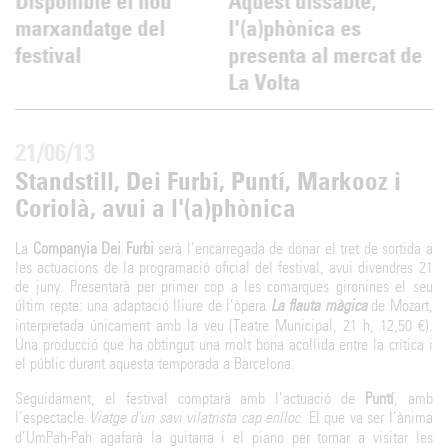
Disponible el nou
Aquest dissabte,
marxandatge del
l'(a)phònica es
festival
presenta al mercat de
La Volta
21/06/13
Standstill, Dei Furbi, Puntí, Markooz i
Coriolà, avui a l'(a)phònica
La
Companyia Dei Furbi
serà l’encarregada de donar el tret de sortida a
les actuacions de la programació oficial del festival, avui divendres 21
de juny. Presentarà per primer cop a les comarques gironines el seu
últim repte: una adaptació lliure de l’òpera
La flauta màgica
de Mozart,
interpretada únicament amb la veu (Teatre Municipal, 21 h, 12,50 €).
Una producció que ha obtingut una molt bona acollida entre la crítica i
el públic durant aquesta temporada a Barcelona.
Seguidament, el festival comptarà amb l’actuació de
Puntí
, amb
l’espectacle
Viatge d'un savi vilatrista cap enlloc
. El que va ser l’ànima
d’UmPah-Pah agafarà la guitarra i el piano per tornar a visitar les