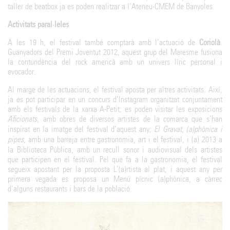
taller de beatbox ja es poden realitzar a l’Ateneu-CMEM de Banyoles.
Activitats paral·leles
A les 19 h, el festival també comptarà amb l’actuació de
Coriolà
.
Guanyadors del Premi Joventut 2012, aquest grup del Maresme fusiona
la contundència del rock americà amb un univers líric personal i
evocador.
Al marge de les actuacions, el festival aposta per altres activitats. Així,
ja es pot participar en un concurs d’Instagram organitzat conjuntament
amb els festivals de la xarxa A-Petit; es poden visitar les exposicions
Aficionats
, amb obres de diversos artistes de la comarca que s’han
inspirat en la imatge del festival d’aquest any;
El Gravat, (a)phònica i
pipes
, amb una barreja entre gastronomia, art i el festival, i (a) 2013 a
la Biblioteca Pública, amb un recull sonor i audiovisual dels artistes
que participen en el festival. Pel que fa a la gastronomia, el festival
segueix apostant per la proposta L’(a)rtista al plat, i aquest any per
primera vegada es proposa un Menú pícnic (a)phònica, a càrrec
d’alguns restaurants i bars de la població.