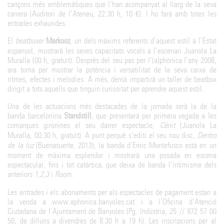
cançons més emblemàtiques que l’han acompanyat al llarg de la seva
carrera (Auditori de l’Ateneu, 22:30 h, 10 €). I ho farà amb totes les
entrades exhaurides.
El
beatboxer
Markooz
, un dels màxims referents d’aquest estil a l’Estat
espanyol, mostrarà les seves capacitats vocals a l’escenari Juanola La
Muralla (00 h, gratuït). Després del seu pas per l’(a)phònica l’any 2008,
ara torna per mostrar la potència i versatilitat de la seva caixa de
ritmes, efectes i melodies. A més, demà impartirà un taller de beatbox
dirigit a tots aquells que tinguin curiositat per aprendre aquest estil.
Una de les actuacions més destacades de la jornada serà la de la
banda barcelonina
Standstill
, que presentarà per primera vegada a les
comarques gironines el seu darrer espectacle,
Cénit
(Juanola La
Muralla, 00:30 h, gratuït). A punt perquè s’editi el seu nou disc,
Dentro
de la luz
(Buenasuerte, 2013), la banda d’Enric Montefusco està en un
moment de màxima esplendor i mostrarà una posada en escena
espectacular, fins i tot catàrtica, que deixa de banda l’intimisme dels
anteriors
1,2,3
i
Room
.
Les entrades i els abonaments per als espectacles de pagament estan a
la venda a www.aphonica.banyoles.cat i a l’Oficina d’Atenció
Ciutadana de l’Ajuntament de Banyoles (Pg. Indústria, 25 // 972 57 00
50, de dilluns a divendres de 8:30 h a 19 h). Les inscripcions per al