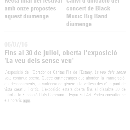
Recta final del festival
Canvi d'ubicació del
amb onze propostes
concert de Black
aquest diumenge
Music Big Band
diumenge
06/07/16
Fins al 30 de juliol, oberta l'exposició
'La veu dels sense veu'
L’exposició de l’Obrador de Càritas Pla de l’Estany,
La veu dels sense
veu
, continua oberta. Quatre curtmetratges que aborden la immigració,
els desnonaments, la violència de gènere i la vellesa des d’un punt de
vista creatiu i crític. L’exposició estarà oberta fins al dissabte 30 de
juliol a la Fundació Lluís Coromina – Espai Eat Art. Podeu consultar-ne
els horaris
aquí
.