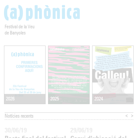
Festival de la Veu
de Banyoles
2025
2024
2026
<
>
Notícies recents
30/06/19
29/06/19