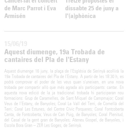
l
Cancel·lat el concert
Tretze propostes el
de Marc Parrot i Eva
dissabte 25 de juny a
Armisén
l'(a)phònica
15/06/19
Aquest diumenge, 19a Trobada de
cantaires del Pla de l'Estany
Aquest diumenge 16 juny, la plaça de l'Església de Serinyà acollirà la
19a Trobada de cantaires del Pla de l'Estany. A partir de les 18:30 h, es
podrà comprovar el poder de les veus quan s'uneixen, en una nova
trobada per compartir allò que més agrada als participants: cantar. En
aquesta nova edició de la ja tradicional trobada hi participaran nou
formacions: Grup de Caramelles, de Sant Miquel de Campmajor; Coral
Veus de l’Estany, de Banyoles; Coral La Vall del Terri, de Cornellà del
Terri; Coral Les Estunes, del Centre Cívic Porqueres; Coral Fontcoberta
Canta, de Fontcoberta; Veus de Can Puig, de Banyoles; Coral Plenitud,
del Casal de la gent gran de Banyoles; Ateneu Gospel, de Banyoles, i
Escola Bora Gran – ZER Les Goges, de Serinyà.