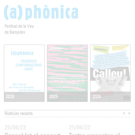
Festival de la Veu
de Banyoles
2025
2024
2026
<
>
Notícies recents
26/06/22
25/06/22