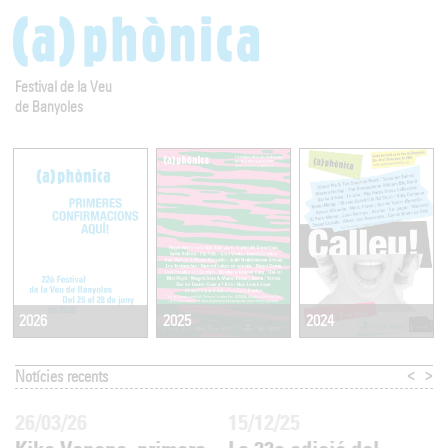
Festival de la Veu
de Banyoles
2025
2024
2026
<
>
Notícies recents
26/03/26
15/12/25