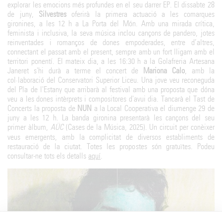
explorar les emocions més profundes en el seu darrer EP. El dissabte 28
de juny,
Silvestres
oferirà la primera actuació a les comarques
gironines, a les 12 h a La Porta del Món. Amb una mirada crítica,
feminista i inclusiva, la seva música inclou cançons de pandero, jotes
reinventades i romanços de dones empoderades, entre d’altres,
connectant el passat amb el present, sempre amb un fort lligam amb el
territori ponentí. El mateix dia, a les 16:30 h a la Golafreria Artesana
Janeret s'hi durà a terme el concert de
Mariona Calo
, amb la
col·laboració del Conservatori Superior Liceu. Una jove veu reconeguda
del Pla de l'Estany que arribarà al festival amb una proposta que dóna
veu a les dones intèrprets i compositores d'avui dia. Tancarà el Tast de
Concerts la proposta de
NUN
a la Local Cooperativa el diumenge 29 de
juny a les 12 h. La banda gironina presentarà les cançons del seu
primer àlbum,
AÜC
(Cases de la Música, 2025). Un circuit per conèixer
veus emergents, amb la complicitat de diversos establiments de
restauració de la ciutat. Totes les propostes són gratuïtes. Podeu
consultar-ne tots els detalls
aquí
.