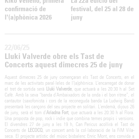
Kiko Veneno, primera
La 22a edició del
confirmació de
festival, del 25 al 28 de
l'(a)phònica 2026
juny
22/06/25
Lluki Valverde obre els Tast de
Concerts aquest dimecres 25 de juny
Aquest dimecres 25 de juny començaran els Tast de Concerts, en el
marc de les activitats paral·leles de l'(a)phònica. L'encarregat de donar
el tret de sortida serà
Lluki Valverde
, que actuarà a les 20:30 h al Set
Cafè. Amb la seva “banda d'Ambaixadors de la onda i el bon ritme”, el
cantautor (saxofonista i cors de la reconeguda banda La Ludwig Band)
presentarà les cançons del seu projecte en solitari. L'endemà, dijous 26
de juny, serà el torn d'
Ariadna Fort
, que actuarà a les 20:30 h al Flora.
Una proposta de pop, rock i indie que combina temes propis i versions.
El divendres 27 de juny a les 19 h, Can Pericus acollirà el Tast de
Concerts de
LECOCQ
, un concert amb la col·laboració de la FiM Vila-
seca. El projecte artístic del músic bisbalenc Enric Mont, ens convida a