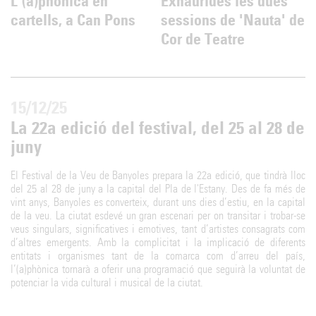
,
L'(a)phònica en
Exhaurides les dues
cartells, a Can Pons
sessions de 'Nauta' de
Cor de Teatre
15/12/25
La 22a edició del festival, del 25 al 28 de
juny
El Festival de la Veu de Banyoles prepara la 22a edició, que tindrà lloc
del 25 al 28 de juny a la capital del Pla de l'Estany. Des de fa més de
vint anys, Banyoles es converteix, durant uns dies d’estiu, en la capital
de la veu. La ciutat esdevé un gran escenari per on transitar i trobar-se
veus singulars, significatives i emotives, tant d’artistes consagrats com
d’altres emergents. Amb la complicitat i la implicació de diferents
entitats i organismes tant de la comarca com d’arreu del país,
l’(a)phònica tornarà a oferir una programació que seguirà la voluntat de
potenciar la vida cultural i musical de la ciutat.