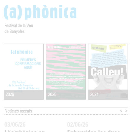
Festival de la Veu
de Banyoles
2025
2024
2026
<
>
Notícies recents
03/06/26
02/06/26