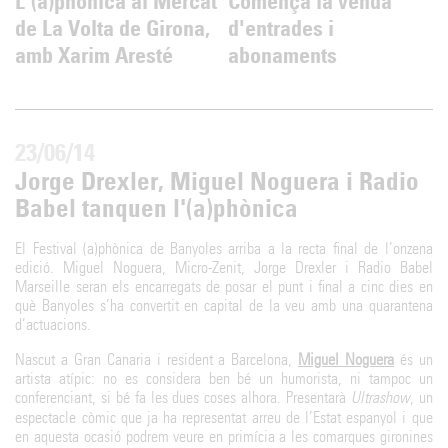
L'(a)phònica al Mercat
Comença la venda
de La Volta de Girona,
d'entrades i
amb Xarim Aresté
abonaments
23/06/14
Jorge Drexler, Miguel Noguera i Radio
Babel tanquen l'(a)phònica
El Festival (a)phònica de Banyoles arriba a la recta final de l’onzena
edició. Miguel Noguera, Micro-Zenit, Jorge Drexler i Radio Babel
Marseille seran els encarregats de posar el punt i final a cinc dies en
què Banyoles s’ha convertit en capital de la veu amb una quarantena
d’actuacions.
Nascut a Gran Canaria i resident a Barcelona,
Miguel Noguera
és un
artista atípic: no es considera ben bé un humorista, ni tampoc un
conferenciant, si bé fa les dues coses alhora. Presentarà
Ultrashow
, un
espectacle còmic que ja ha representat arreu de l’Estat espanyol i que
en aquesta ocasió podrem veure en primícia a les comarques gironines