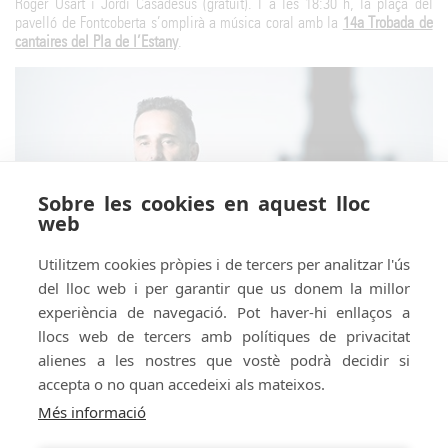
Roger Usart i Jordi Casadesús (gratuït). I a les 18:30 h, la plaça del
pavelló de Fontcoberta s’omplirà a música coral amb la
14a Trobada de
cantaires del Pla de l’Estany
.
Sobre les cookies en aquest lloc
web
Utilitzem cookies pròpies i de tercers per analitzar l'ús
del lloc web i per garantir que us donem la millor
experiència de navegació. Pot haver-hi enllaços a
llocs web de tercers amb polítiques de privacitat
alienes a les nostres que vostè podrà decidir si
accepta o no quan accedeixi als mateixos.
Amb el suport de:
Amb el patrocini de:
Més informació