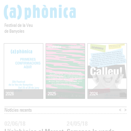
Festival de la Veu
de Banyoles
2025
2024
2026
<
>
Notícies recents
02/06/18
24/05/18