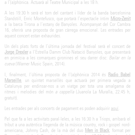
a l’(a)phònica. Actuarà al Teatre Municipal a les 18 h.
A les 19:30 h serà el torn del cantant i líder de la banda barcelonina
Standstill, Enric Montefusco, que portarà l’espectacle íntim
Micro-Zenit
a la barca Tirona a l’estany de Banyoles. Acompanyat del Cor Cambra
16, oferirà una proposta de gran càrrega emocional. Les entrades per
aquest concert estan exhaurides.
Un dels plats forts de l’última jornada del festival serà el concert de
Jorge Drexler
a l’Estrella Damm Club Natació Banyoles, que presentarà
en primícia a les comarques gironines el seu darrer disc:
Bailar en la
cueva
(Warner Music Spain, 2014).
I, finalment, l’última proposta de l’(a)phònica 2014 és
Radio Babel
Marseille
, un quintet marsellès que actuarà per primera vegada a
Catalunya per endinsar-nos a un viatge per tota una amalgama de
ritmes i melodies del món
a cappella
(Juanola La Muralla, 22:45 h,
gratuït).
Les entrades per als concerts de pagament es poden adquirir
aquí
.
Pel que fa a les activitats paral·leles, a les 16:30 h a Triops, arribarà el
tribut a una autèntica llegenda de la música country, rock i gospel nord-
americana, Johnny Cash, de la mà del duo
Men in Black
, format per