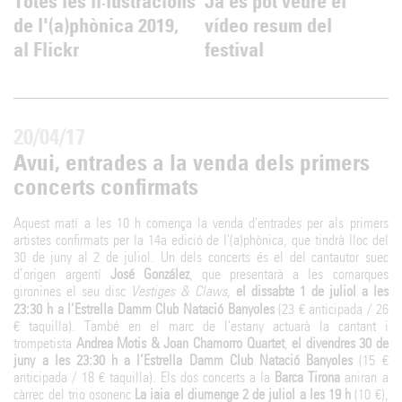
Totes les il·lustracions
Ja es pot veure el
de l'(a)phònica 2019,
vídeo resum del
al Flickr
festival
20/04/17
Avui, entrades a la venda dels primers
concerts confirmats
Aquest matí a les 10 h comença la venda d'entrades per als primers
artistes confirmats per la 14a edició de l'(a)phònica, que tindrà lloc del
30 de juny al 2 de juliol. Un dels concerts és el del cantautor suec
d’origen argentí
José González
, que presentarà a les comarques
gironines el seu disc
Vestiges & Claws
,
el dissabte 1 de juliol a les
23:30 h a l’Estrella Damm Club Natació Banyoles
(23 € anticipada / 26
€ taquilla). També en el marc de l'estany actuarà la cantant i
trompetista
Andrea Motis & Joan Chamorro Quartet
,
el divendres 30 de
juny a les 23:30 h a l’Estrella Damm Club Natació Banyoles
(15 €
anticipada / 18 € taquilla). Els dos concerts a la
Barca Tirona
aniran a
càrrec del trio osonenc
La iaia el diumenge 2 de juliol a les 19 h
(10 €),