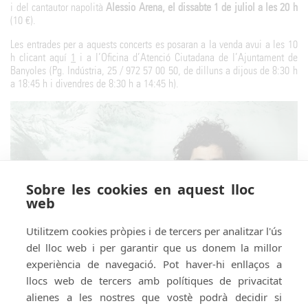
i del cantautor napolità
Alessio Arena, el dissabte 1 de juliol a les 20 h
(10 €).
Les entrades per a aquests concerts es posaran a la venda avui a les 10
h clicant aquí
1
i a l’Oficina d’Atenció Ciutadana de l’Ajuntament de
Banyoles (Pg. Indústria, 25 / 972 57 00 50, de dilluns a dijous de 8:30 h
a 18:45 h i divendres de 8:30 h a 14:45 h).
Sobre les cookies en aquest lloc
web
Utilitzem cookies pròpies i de tercers per analitzar l'ús
del lloc web i per garantir que us donem la millor
experiència de navegació. Pot haver-hi enllaços a
llocs web de tercers amb polítiques de privacitat
alienes a les nostres que vostè podrà decidir si