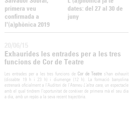
Salvador Sobral,
L'(a)phònica ja té
primera veu
dates: del 27 al 30 de
confirmada a
juny
l'(a)phònica 2019
20/06/15
Exhaurides les entrades per a les tres
funcions de Cor de Teatre
Les entrades per a les tres funcions de
Cor de Teatre
s'han exhaurit
(dissabte 19 h i 23 h) i diumenge (12 h). La formació banyolina
estrenarà oficialment a l'Auditori de l'Ateneu
L'altra cara
, un espectacle
amb el qual tindrem l'oportunitat de conèixer de primera mà el seu dia
a dia, amb un repàs a la seva recent trajectòria.