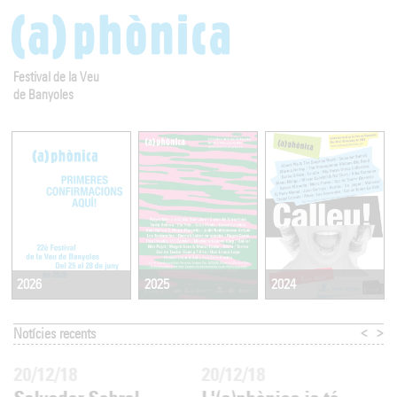
Festival de la Veu
de Banyoles
2025
2024
2026
<
>
Notícies recents
20/12/18
20/12/18