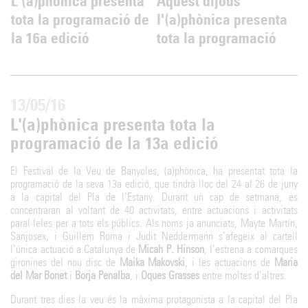
L'(a)phònica presenta
Aquest dijous
tota la programació de
l'(a)phònica presenta
la 16a edició
tota la programació
13/05/16
L'(a)phònica presenta tota la
programació de la 13a edició
El Festival de la Veu de Banyoles, (a)phònica, ha presentat tota la
programació de la seva 13a edició, que tindrà lloc del 24 al 26 de juny
a la capital del Pla de l’Estany. Durant un cap de setmana, es
concentraran al voltant de 40 activitats, entre actuacions i activitats
paral·leles per a tots els públics. Als noms ja anunciats, Mayte Martín,
Sanjosex, i Guillem Roma i Judit Neddermann s’afegeix al cartell
l’única actuació a Catalunya de
Micah P. Hinson
, l’estrena a comarques
gironines del nou disc de
Maika Makovski
, i les actuacions de
Maria
del Mar Bonet
i
Borja Penalba
, i
Oques Grasses
entre moltes d’altres.
Durant tres dies la veu és la màxima protagonista a la capital del Pla