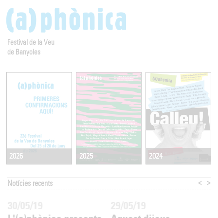
Festival de la Veu
de Banyoles
2025
2024
2026
<
>
Notícies recents
30/05/19
29/05/19