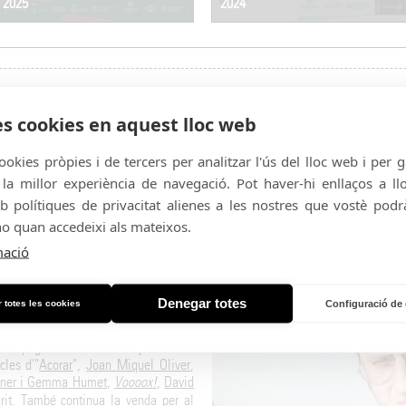
2025
2024
28/05/15
28/05
Demà a les 10 h, a la venda
Prese
es cookies en aquest lloc web
nts
entrades i abonaments
progr
ookies pròpies i de tercers per analitzar l'ús del lloc web i per 
2015
a millor experiència de navegació. Pot haver-hi enllaços a l
b polítiques de privacitat alienes a les nostres que vostè podrà
no quan accedeixi als mateixos.
mació
trades i els
Denegar totes
 totes les cookies
Configuració de
 de pagament del festival ja són a la
cles d'"
Acorar
",
Joan Miquel Oliver
,
einer i Gemma Humet
,
Voooox!
,
David
it
. També continua la venda per al