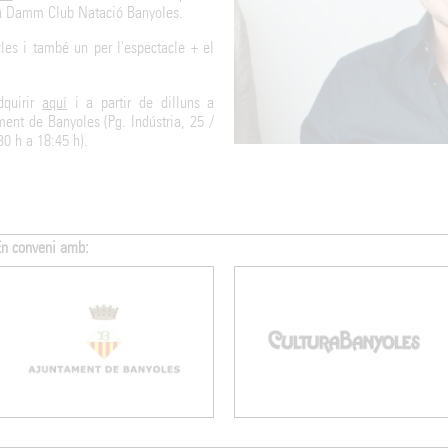
lla Damm Club Natació Banyoles.
es i també un per l'espectacle + el
dquirir
aquí
i a partir de dilluns a
ment de Banyoles (Pg. Indústria, 25 /
30 h a 18:45 h).
Amb el patrocini de: