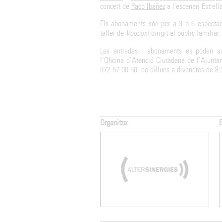
concert de
Paco Ibáñez
a l'escenari Estre
Els abonaments són per a 3 o 6 espectacl
taller de
Voooox!
dirigit al públic familiar.
Les entrades i abonaments es poden a
l’Oficina d’Atenció Ciutadana de l’Ajunta
972 57 00 50, de dilluns a divendres de 8:
 suport de:
Amb el suport de: