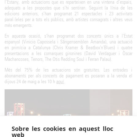
l’Estany, amb actuacions que es reparteixen en una vintena d’espais,
adequats a les propostes que s’hi sentiran. Seguint la línia de les
edicions anteriors, s’han programat 21 espectacles i 23 activitats
paral·leles per a tots els públics, amb artistes consagrats i altres veus
més emergents.
En aquesta ocasió, s’han programat dos concerts únics a l'Estat
espanyol (Vinicio Capossela i Sångensemblen Amanda), una actuació
en primícia a Catalunya (Chris Kramer & Beatbox'n'Blues) i quatre
presentacions a les comarques gironines (David Verdaguer i Òscar
Machancoses, Tenors, The Otis Redding Soul i Ferran Palau).
Més del 75% de les actuacions són gratuïtes. Les entrades i
abonaments per als concerts de pagament es posaran a la venda el
dijous 24 de maig a les 10 h
aquí
.
Sobre les cookies en aquest lloc
web