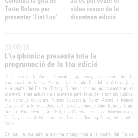
Continua la gira de
Ja es pot veure el
Tarta Relena per
vídeo resum de la
presentar 'Fiat Lux'
dissetena edició
23/05/18
L'(a)phònica presenta tota la
programació de la 15a edició
El Festival de la Veu de Banyoles, (a)phònica, ha presentat tota la
programació de la seva 15a edició, que tindrà lloc del 13 al 17 de juny
a la capital del Pla de l’Estany. Durant cinc dies, es concentraran 44
activitats, entre actuacions i activitats paral·leles per a tots els públics.
Als noms ja anunciats, Vinicio Capossela, Xarim Aresté, i Marcel
Lázara i Júlia Arrey, s’afegeixen les actuacions de Santi Balmes, Clara
Segura i Fluren Ferrer, Ariel Rot, David Verdaguer i Òscar Machancoses,
Dr. Calypso, Judit Neddermann i The Otis Redding Show, entre molts
altres.
De nou, la veu serà la màxima protagonista a la capital del Pla de