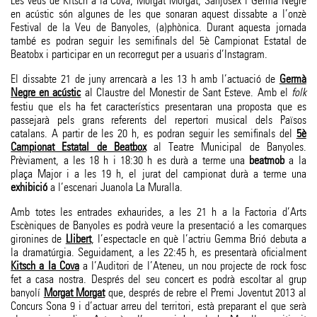
Les veus de Kitsch a la Cova, Morgat Morgat, Sanjosex i Germà Negre
en acústic són algunes de les que sonaran aquest dissabte a l’onzè
Festival de la Veu de Banyoles, (a)phònica. Durant aquesta jornada
també es podran seguir les semifinals del 5è Campionat Estatal de
Beatobx i participar en un recorregut per a usuaris d’Instagram.
El dissabte 21 de juny arrencarà a les 13 h amb l’actuació de
Germà
Negre en acústic
al Claustre del Monestir de Sant Esteve. Amb el
folk
festiu que els ha fet característics presentaran una proposta que es
passejarà pels grans referents del repertori musical dels Països
catalans. A partir de les 20 h, es podran seguir les semifinals del
5è
Campionat Estatal de Beatbox
al Teatre Municipal de Banyoles.
Prèviament, a les 18 h i 18:30 h es durà a terme una
beatmob
a la
plaça Major i a les 19 h, el jurat del campionat durà a terme una
exhibició
a l’escenari Juanola La Muralla.
Amb totes les entrades exhaurides, a les 21 h a la Factoria d’Arts
Escèniques de Banyoles es podrà veure la presentació a les comarques
gironines de
Llibert
, l’espectacle en què l’actriu Gemma Brió debuta a
la dramatúrgia. Seguidament, a les 22:45 h, es presentarà oficialment
Kitsch a la Cova
a l’Auditori de l’Ateneu, un nou projecte de rock fosc
fet a casa nostra. Després del seu concert es podrà escoltar al grup
banyolí
Morgat Morgat
que, després de rebre el Premi Joventut 2013 al
Concurs Sona 9 i d’actuar arreu del territori, està preparant el que serà