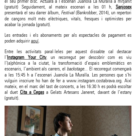
el seu primer disc. Actuarà a l’escenari Juanola La Muralla a mitjanit
(gratuït) Seguidament, al mateix escenari a les 01 h,
Sanjosex
presentarà el seu darrer àlbum,
Festival
(Bankrobber, 2014), un repertori
de cançons molt més elèctriques, vitals, fresques i optimistes per
acabar la jornada (gratuït).
Les entrades i els abonaments per als espectacles de pagament es
poden adquirir
aquí
.
Entre les activitats paral·leles per aquest dissabte cal destacar
l’
Instagram Your City
, un recorregut per descobrir com es viu
l’(a)phònica a la ciutat, la transformació d’espais emblemàtics en
escenaris, l’ambient als carrers, el
backstage
... El recorregut començarà
a les 15:45 h a l’escenari Juanola La Muralla. Les persones que s’hi
vulguin inscriure ho han de fer a www.instagram.costabrava.org. Així
mateix, en el marc del tast de concerts, a les 16:30 h es podrà escoltar
al duet
Cita a Cegas
a Gelats Artesans Janeret, davant de l’estany
(gratuït).