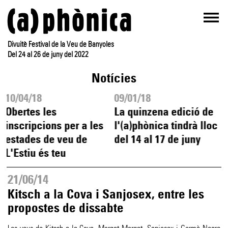
Divuitè Festival de la Veu de Banyoles
Del 24 al 26 de juny del 2022
Notícies
10/04/18
09/01/18
Obertes les
La quinzena edició de
inscripcions per a les
l'(a)phònica tindrà lloc
estades de veu de
del 14 al 17 de juny
L'Estiu és teu
21/06/14
Kitsch a la Cova i Sanjosex, entre les
propostes de dissabte