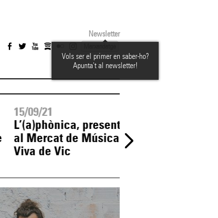
Newsletter
Marxandatge
Vols ser el primer en saber-ho?
Apunta't al newsletter!
15/09/21
22/07/21
L’(a)phònica, present
Continua la gira 
e
al Mercat de Música
Tarta Relena per
Viva de Vic
presentar 'Fiat Lu