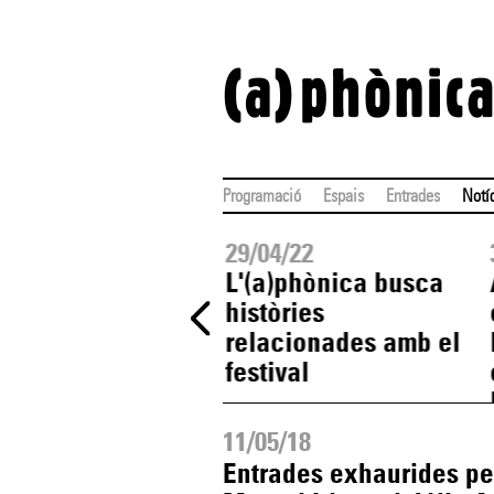
Programació
Espais
Entrades
Notí
05/22
29/04/22
est dimecres 25
L'(a)phònica busca
maig presentació
històries
l'(a)phònica
relacionades amb el
festival
11/05/18
Entrades exhaurides pe