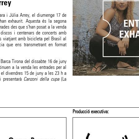
rrey
ara i Júlia Arrey, el diumenge 17 de
'han exhaurit. Aquesta és la segona
trades des que s'han posat a la venda
discos i centenars de concerts amb
 viatjant amb bicicleta pel Brasil al
cia que ens transmetrant en format
 Barca Tirona del dissabte 16 de juny
tinuen a la venda les entrades per al
 el divendres 15 de juny a les 23 h a
i presentarà
Canzoni della cupa
(La
Producció executiva: