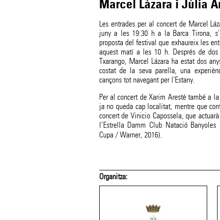
Marcel Lázara i Júlia A
Les entrades per al concert de Marcel Láz
juny a les 19:30 h a la Barca Tirona, s
proposta del festival que exhaureix les en
aquest matí a les 10 h. Després de dos 
Txarango, Marcel Lázara ha estat dos anys
costat de la seva parella, una experièn
cançons tot navegant per l'Estany.
Per al concert de Xarim Aresté també a la
ja no queda cap localitat, mentre que con
concert de Vinicio Capossela, que actuarà
l’Estrella Damm Club Natació Banyoles 
Cupa / Warner, 2016).
Organitza: