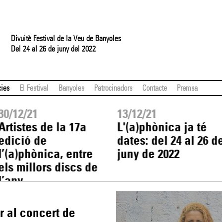
Divuitè Festival de la Veu de Banyoles
Del 24 al 26 de juny del 2022
cies
El Festival
Banyoles
Patrocinadors
Contacte
Premsa
30/12/21
13/12/21
Artistes de la 17a
L'(a)phònica ja té
edició de
dates: del 24 al 26 d
l’(a)phònica, entre
juny de 2022
els millors discs de
l’any
r al concert de