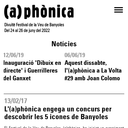
Divuitè Festival de la Veu de Banyoles
Del 24 al 26 de juny del 2022
Notícies
12/06/19
06/06/19
Inauguració 'Dibuix en
Aquest dissabte,
+
directe' i Guerrilleres
l'(a)phònica a La Volta
del Ganxet
#29 amb Joan Colomo
13/02/17
L'(a)phònica engega un concurs per
descobrir les 5 icones de Banyoles