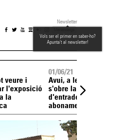
Newsletter
Marxandatge
Vols ser el primer en saber-ho?
Apunta't al newsletter!
01/06/21
31/05
t veure i
Avui, a les 10 h
Pres
r l'exposició
s'obre la venda
edic
a la
d'entrades i
l'(a)
eca
abonaments