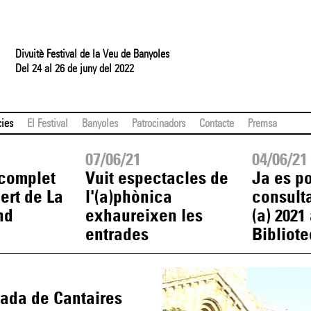
Divuitè Festival de la Veu de Banyoles
Del 24 al 26 de juny del 2022
cies
El Festival
Banyoles
Patrocinadors
Contacte
Premsa
07/06/21
04/06/21
complet
Vuit espectacles de
Ja es po
ert de La
l'(a)phònica
consulta
nd
exhaureixen les
(a) 2021 
entrades
Bibliot
bada de Cantaires