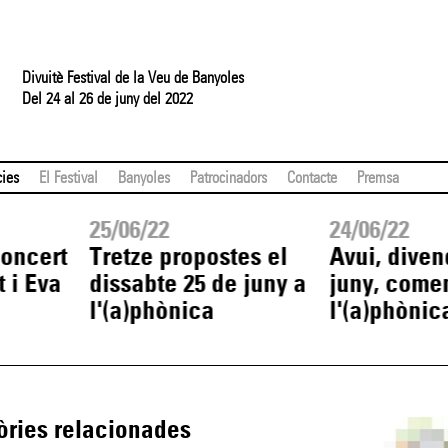
Divuitè Festival de la Veu de Banyoles
Del 24 al 26 de juny del 2022
cies
El Festival
Banyoles
Patrocinadors
Contacte
Premsa
25/06/22
24/06/22
concert
Tretze propostes el
Avui, diven
 i Eva
dissabte 25 de juny a
juny, come
l'(a)phònica
l'(a)phònic
òries relacionades