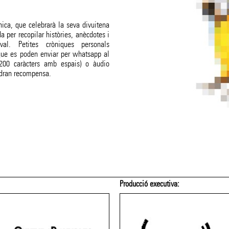
nica, que celebrarà la seva divuitena
da per recopilar històries, anècdotes i
val. Petites cròniques personals
ue es poden enviar per whatsapp al
200 caràcters amb espais) o àudio
ndran recompensa.
Producció executiva: