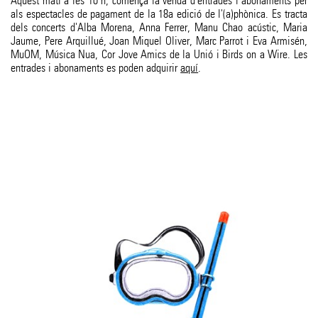
Aquest matí a les 10 h, comença la venda d'entrades i abonaments per
als espectacles de pagament de la 18a edició de l'(a)phònica. Es tracta
dels concerts d'Alba Morena, Anna Ferrer, Manu Chao acústic, Maria
Jaume, Pere Arquillué, Joan Miquel Oliver, Marc Parrot i Eva Armisén,
MuOM, Música Nua, Cor Jove Amics de la Unió i Birds on a Wire. Les
entrades i abonaments es poden adquirir
aquí
.