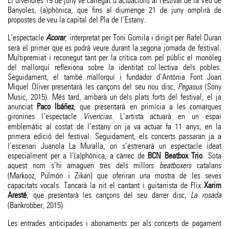
El divendres 19 de juny ve carregat d’actuacions al Festival de la Veu de
Banyoles, (a)phònica, que fins al diumenge 21 de juny omplirà de
propostes de veu la capital del Pla de l’Estany.
L’espectacle
Acorar
, interpretat per Toni Gomila i dirigit per Rafel Duran
serà el primer que es podrà veure durant la segona jornada de festival.
Multipremiat i reconegut tant per la crítica com pel públic el monòleg
del mallorquí reflexiona sobre la identitat col·lectiva dels pobles.
Seguidament, el també mallorquí i fundador d’Antònia Font Joan
Miquel Oliver presentarà les cançons del seu nou disc,
Pegasus
(Sony
Music, 2015). Més tard, arribarà un dels plats forts del festival, el ja
anunciat
Paco Ibáñez
, que presentarà en primícia a les comarques
gironines l’espectacle
Vivencias
. L’artista actuarà en un espai
emblemàtic al costat de l’estany on ja va actuar fa 11 anys, en la
primera edició del festival. Seguidament, els concerts passaran ja a
l’escenari Juanola La Muralla, on s’estrenarà un espectacle ideat
especialment per a l’(a)phònica, a càrrec de
BCN Beatbox Trio
. Sota
aquest nom s’hi amaguen tres dels millors
beatboxers
catalans
(Markooz, Pulmón i Zikan) que oferiran una mostra de les seves
capacitats vocals. Tancarà la nit el cantant i guitarrista de Flix
Xarim
Aresté
, que presentarà les cançons del seu darrer disc,
La rosada
(Bankrobber, 2015).
Les entrades anticipades i abonaments per als concerts de pagament