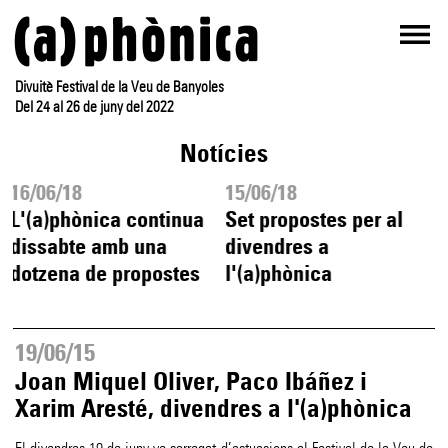
Divuitè Festival de la Veu de Banyoles
Del 24 al 26 de juny del 2022
Notícies
16/06/18
15/06/18
L'(a)phònica continua
Set propostes per al
dissabte amb una
divendres a
dotzena de propostes
l'(a)phònica
19/06/15
Joan Miquel Oliver, Paco Ibáñez i
Xarim Aresté, divendres a l'(a)phònica