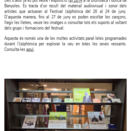
Des d'avui ja es pot veure l'exposicio
(a) 2014
a la Biblioteca Pública de
Banyoles. Es tracta d'un recull del material audiovisual i sonor dels
artistes que actuaran al Festival (a)phònica del 20 al 24 de juny.
D'aquesta manera, fins al 27 de juny es poden escoltar les cançons,
llegir les lletres, veure les imatges o consultar tots els suports al voltant
dels grups i formacions del festival.
Aquesta és només una de les moltes activitats paral·leles programades
durant l'(a)phònica per explorar la veu en totes les seves vessants.
Consulta-les
aquí
.