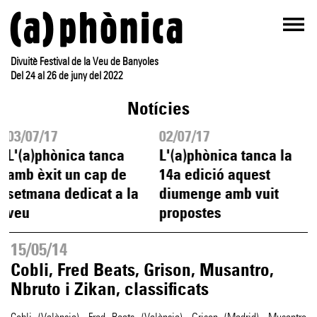
Divuitè Festival de la Veu de Banyoles
Del 24 al 26 de juny del 2022
Notícies
03/07/17
02/07/17
L'(a)phònica tanca
L'(a)phònica tanca la
amb èxit un cap de
14a edició aquest
setmana dedicat a la
diumenge amb vuit
veu
propostes
15/05/14
Cobli, Fred Beats, Grison, Musantro,
Nbruto i Zikan, classificats