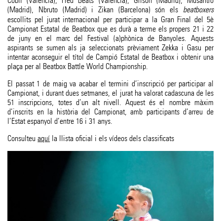
Cobli (València), Fred Beats (València), Grison (Madrid), Musantro
(Madrid), Nbruto (Madrid) i Zikan (Barcelona) són els
beatboxers
escollits pel jurat internacional per participar a la Gran Final del 5è
Campionat Estatal de Beatbox que es durà a terme els propers 21 i 22
de juny en el marc del Festival (a)phònica de Banyoles. Aquests
aspirants se sumen als ja seleccionats prèviament Zekka i Gasu per
intentar aconseguir el títol de Campió Estatal de Beatbox i obtenir una
plaça per al Beatbox Battle World Championship.
El passat 1 de maig va acabar el termini d’inscripció per participar al
Campionat, i durant dues setmanes, el jurat ha valorat cadascuna de les
51 inscripcions, totes d’un alt nivell. Aquest és el nombre màxim
d’inscrits en la història del Campionat, amb participants d’arreu de
l’Estat espanyol d’entre 16 i 31 anys.
Consulteu
aquí
la llista oficial i els vídeos dels classificats