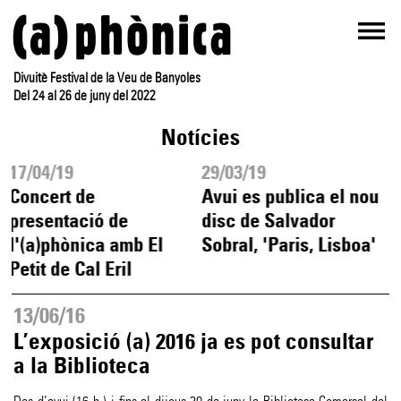
Divuitè Festival de la Veu de Banyoles
Del 24 al 26 de juny del 2022
Notícies
17/04/19
29/03/19
Concert de
Avui es publica el nou
presentació de
disc de Salvador
l'(a)phònica amb El
Sobral, 'Paris, Lisboa'
Petit de Cal Eril
13/06/16
L’exposició (a) 2016 ja es pot consultar
a la Biblioteca