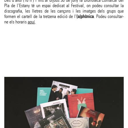
Des d’avui (16 h ) i fins al dijous 30 de juny la Biblioteca Comarcal del
Pla de l’Estany té un espai dedicat al Festival, on podeu consultar la
discografia, les lletres de les cançons i les imatges dels grups que
formen el cartell de la tretzena edició de l’
(a)phònica
. Podeu consultar-
ne els horaris
aquí
.