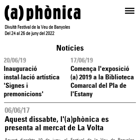
Divuitè Festival de la Veu de Banyoles
Del 24 al 26 de juny del 2022
Notícies
20/06/19
17/06/19
Inauguració
Comença l'exposició
instal·lació artística
(a) 2019 a la Biblioteca
'Signes i
Comarcal del Pla de
premonicions'
l'Estany
06/06/17
Aquest dissabte, l'(a)phònica es
presenta al mercat de La Volta